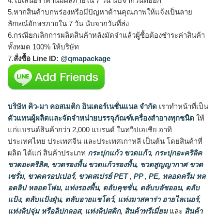
4.ใบเสนอราคานี้มีผลภายใน 7 วัน นับจากวันที่ออก
5.หากสินค้าบกพร่องหรือมีปัญหาด้านคุณภาพให้แจ้งเป็นลาย
ลักษณ์อักษรภายใน 7 วัน นับจากวันที่ส่ง
6.กรณียกเลิกการผลิตสินค้าหลังมัดจำแล้วผู้ซื้อต้องชำระค่าสินค้า
ทั้งหมด 100% ให้บริษัท
7.
สั่งซื้อ Line ID:
@qmapackage
บริษัท คิว-มา คอสเมติก อินเตอร์เนชั่นแนล จำกัด
เราทำหน้าที่เป็น
ตัวแทนผู้ผลิตและจัดจำหน่ายบรรจุภัณฑ์เครื่องสำอางทุกชนิด
ให้
แก่แบรนด์สินค้ากว่า 2,000 แบรนด์ ในทวีปเอเชีย อาทิ
ประเทศไทย ประเทศจีน และประเทศเกาหลี เป็นต้น โดยสินค้าที่
ผลิต ได้แก่ สินค้าประเภท
กระปุกแก้ว ขวดแก้ว
,
กระปุกอะคริลิค
ขวดอะคริลิค
,
ขวดรองพื้น ขวดแก้วรองพื้น
,
ขวดสูญญากาศ ขวด
เซรั่ม
,
ขวดดรอปเปอร์
,
ขวดสเปรย์ PET , PP , PE
,
หลอดครีม หล
อดลิป หลอดโฟม
,
แท่งรองพื้น
,
ตลับคุชชั่น
,
ตลับบลัชออน
,
ตลับ
แป้ง
,
ตลับแป้งฝุ่น
,
ตลับอายแชโดว์
,
แท่งมาสคาร่า อายไลเนอร์
,
แท่งลิปจุ่ม หรือลิปกลอส
,
แท่งลิปสติก
,
สินค้าพรีเมี่ยม
และ
สินค้า