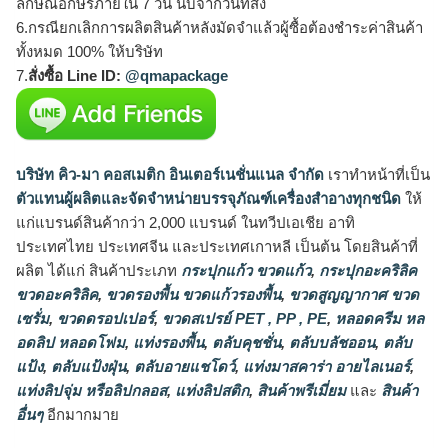
ลักษณ์อักษรภายใน 7 วัน นับจากวันที่ส่ง
6.กรณียกเลิกการผลิตสินค้าหลังมัดจำแล้วผู้ซื้อต้องชำระค่าสินค้า
ทั้งหมด 100% ให้บริษัท
7.
สั่งซื้อ Line ID:
@qmapackage
บริษัท คิว-มา คอสเมติก อินเตอร์เนชั่นแนล จำกัด
เราทำหน้าที่เป็น
ตัวแทนผู้ผลิตและจัดจำหน่ายบรรจุภัณฑ์เครื่องสำอางทุกชนิด
ให้
แก่แบรนด์สินค้ากว่า 2,000 แบรนด์ ในทวีปเอเชีย อาทิ
ประเทศไทย ประเทศจีน และประเทศเกาหลี เป็นต้น โดยสินค้าที่
ผลิต ได้แก่ สินค้าประเภท
กระปุกแก้ว ขวดแก้ว
,
กระปุกอะคริลิค
ขวดอะคริลิค
,
ขวดรองพื้น ขวดแก้วรองพื้น
,
ขวดสูญญากาศ ขวด
เซรั่ม
,
ขวดดรอปเปอร์
,
ขวดสเปรย์ PET , PP , PE
,
หลอดครีม หล
อดลิป หลอดโฟม
,
แท่งรองพื้น
,
ตลับคุชชั่น
,
ตลับบลัชออน
,
ตลับ
แป้ง
,
ตลับแป้งฝุ่น
,
ตลับอายแชโดว์
,
แท่งมาสคาร่า อายไลเนอร์
,
แท่งลิปจุ่ม หรือลิปกลอส
,
แท่งลิปสติก
,
สินค้าพรีเมี่ยม
และ
สินค้า
อื่นๆ
อีกมากมาย