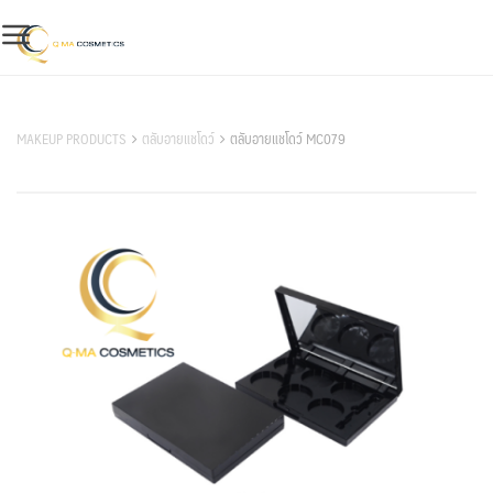
Skip
to
content
สินค้าของเรา
MAKEUP PRODUCTS
ตลับอายแชโดว์
ตลับอายแชโดว์ MC079