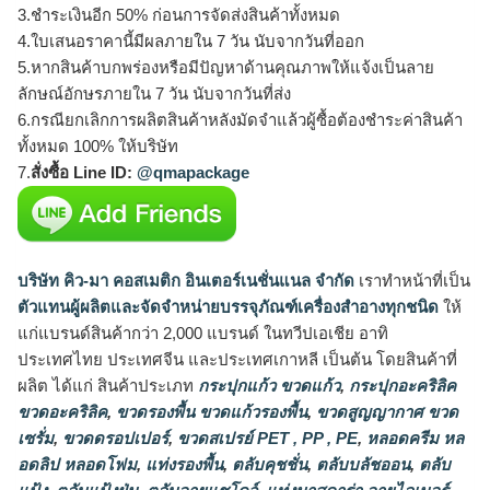
3.ชำระเงินอีก 50% ก่อนการจัดส่งสินค้าทั้งหมด
4.ใบเสนอราคานี้มีผลภายใน 7 วัน นับจากวันที่ออก
5.หากสินค้าบกพร่องหรือมีปัญหาด้านคุณภาพให้แจ้งเป็นลาย
ลักษณ์อักษรภายใน 7 วัน นับจากวันที่ส่ง
6.กรณียกเลิกการผลิตสินค้าหลังมัดจำแล้วผู้ซื้อต้องชำระค่าสินค้า
ทั้งหมด 100% ให้บริษัท
7.
สั่งซื้อ Line ID:
@qmapackage
บริษัท คิว-มา คอสเมติก อินเตอร์เนชั่นแนล จำกัด
เราทำหน้าที่เป็น
ตัวแทนผู้ผลิตและจัดจำหน่ายบรรจุภัณฑ์เครื่องสำอางทุกชนิด
ให้
แก่แบรนด์สินค้ากว่า 2,000 แบรนด์ ในทวีปเอเชีย อาทิ
ประเทศไทย ประเทศจีน และประเทศเกาหลี เป็นต้น โดยสินค้าที่
ผลิต ได้แก่ สินค้าประเภท
กระปุกแก้ว ขวดแก้ว
,
กระปุกอะคริลิค
ขวดอะคริลิค
,
ขวดรองพื้น ขวดแก้วรองพื้น
,
ขวดสูญญากาศ ขวด
เซรั่ม
,
ขวดดรอปเปอร์
,
ขวดสเปรย์ PET , PP , PE
,
หลอดครีม หล
อดลิป หลอดโฟม
,
แท่งรองพื้น
,
ตลับคุชชั่น
,
ตลับบลัชออน
,
ตลับ