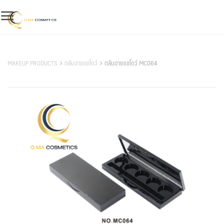
Skip
to
content
สินค้าของเรา
MAKEUP PRODUCTS
ตลับอายแชโดว์
ตลับอายแชโดว์ MC064