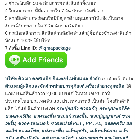
3.ชำระเงินอีก 50% ก่อนการจัดส่งสินค้าทั้งหมด
4.ใบเสนอราคานี้มีผลภายใน 7 วัน นับจากวันที่ออก
5.หากสินค้าบกพร่องหรือมีปัญหาด้านคุณภาพให้แจ้งเป็นลาย
ลักษณ์อักษรภายใน 7 วัน นับจากวันที่ส่ง
6.กรณียกเลิกการผลิตสินค้าหลังมัดจำแล้วผู้ซื้อต้องชำระค่าสินค้า
ทั้งหมด 100% ให้บริษัท
7.
สั่งซื้อ Line ID:
@qmapackage
บริษัท คิว-มา คอสเมติก อินเตอร์เนชั่นแนล จำกัด
เราทำหน้าที่เป็น
ตัวแทนผู้ผลิตและจัดจำหน่ายบรรจุภัณฑ์เครื่องสำอางทุกชนิด
ให้
แก่แบรนด์สินค้ากว่า 2,000 แบรนด์ ในทวีปเอเชีย อาทิ
ประเทศไทย ประเทศจีน และประเทศเกาหลี เป็นต้น โดยสินค้าที่
ผลิต ได้แก่ สินค้าประเภท
กระปุกแก้ว ขวดแก้ว
,
กระปุกอะคริลิค
ขวดอะคริลิค
,
ขวดรองพื้น ขวดแก้วรองพื้น
,
ขวดสูญญากาศ ขวด
เซรั่ม
,
ขวดดรอปเปอร์
,
ขวดสเปรย์ PET , PP , PE
,
หลอดครีม หล
อดลิป หลอดโฟม
,
แท่งรองพื้น
,
ตลับคุชชั่น
,
ตลับบลัชออน
,
ตลับ
แป้ง
,
ตลับแป้งฝุ่น
,
ตลับอายแชโดว์
,
แท่งมาสคาร่า อายไลเนอร์
,