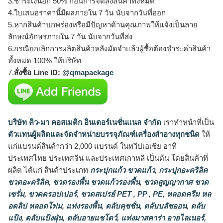
3.ชำระเงินอีก 50% ก่อนการจัดส่งสินค้าทั้งหมด
4.ใบเสนอราคานี้มีผลภายใน 7 วัน นับจากวันที่ออก
5.หากสินค้าบกพร่องหรือมีปัญหาด้านคุณภาพให้แจ้งเป็นลาย
ลักษณ์อักษรภายใน 7 วัน นับจากวันที่ส่ง
6.กรณียกเลิกการผลิตสินค้าหลังมัดจำแล้วผู้ซื้อต้องชำระค่าสินค้า
ทั้งหมด 100% ให้บริษัท
7.
สั่งซื้อ Line ID:
@qmapackage
บริษัท คิว-มา คอสเมติก อินเตอร์เนชั่นแนล จำกัด
เราทำหน้าที่เป็น
ตัวแทนผู้ผลิตและจัดจำหน่ายบรรจุภัณฑ์เครื่องสำอางทุกชนิด
ให้
แก่แบรนด์สินค้ากว่า 2,000 แบรนด์ ในทวีปเอเชีย อาทิ
ประเทศไทย ประเทศจีน และประเทศเกาหลี เป็นต้น โดยสินค้าที่
ผลิต ได้แก่ สินค้าประเภท
กระปุกแก้ว ขวดแก้ว
,
กระปุกอะคริลิค
ขวดอะคริลิค
,
ขวดรองพื้น ขวดแก้วรองพื้น
,
ขวดสูญญากาศ ขวด
เซรั่ม
,
ขวดดรอปเปอร์
,
ขวดสเปรย์ PET , PP , PE
,
หลอดครีม หล
อดลิป หลอดโฟม
,
แท่งรองพื้น
,
ตลับคุชชั่น
,
ตลับบลัชออน
,
ตลับ
แป้ง
,
ตลับแป้งฝุ่น
,
ตลับอายแชโดว์
,
แท่งมาสคาร่า อายไลเนอร์
,