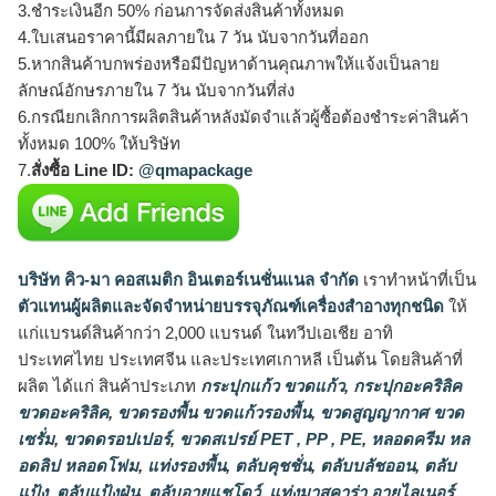
3.ชำระเงินอีก 50% ก่อนการจัดส่งสินค้าทั้งหมด
4.ใบเสนอราคานี้มีผลภายใน 7 วัน นับจากวันที่ออก
5.หากสินค้าบกพร่องหรือมีปัญหาด้านคุณภาพให้แจ้งเป็นลาย
ลักษณ์อักษรภายใน 7 วัน นับจากวันที่ส่ง
6.กรณียกเลิกการผลิตสินค้าหลังมัดจำแล้วผู้ซื้อต้องชำระค่าสินค้า
ทั้งหมด 100% ให้บริษัท
7.
สั่งซื้อ Line ID:
@qmapackage
บริษัท คิว-มา คอสเมติก อินเตอร์เนชั่นแนล จำกัด
เราทำหน้าที่เป็น
ตัวแทนผู้ผลิตและจัดจำหน่ายบรรจุภัณฑ์เครื่องสำอางทุกชนิด
ให้
แก่แบรนด์สินค้ากว่า 2,000 แบรนด์ ในทวีปเอเชีย อาทิ
ประเทศไทย ประเทศจีน และประเทศเกาหลี เป็นต้น โดยสินค้าที่
ผลิต ได้แก่ สินค้าประเภท
กระปุกแก้ว ขวดแก้ว
,
กระปุกอะคริลิค
ขวดอะคริลิค
,
ขวดรองพื้น ขวดแก้วรองพื้น
,
ขวดสูญญากาศ ขวด
เซรั่ม
,
ขวดดรอปเปอร์
,
ขวดสเปรย์ PET , PP , PE
,
หลอดครีม หล
อดลิป หลอดโฟม
,
แท่งรองพื้น
,
ตลับคุชชั่น
,
ตลับบลัชออน
,
ตลับ
แป้ง
,
ตลับแป้งฝุ่น
,
ตลับอายแชโดว์
,
แท่งมาสคาร่า อายไลเนอร์
,