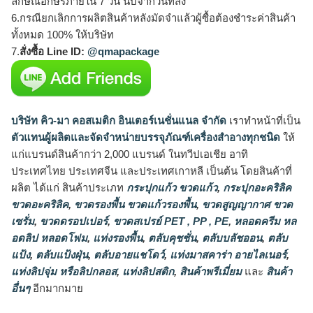
ลักษณ์อักษรภายใน 7 วัน นับจากวันที่ส่ง
6.กรณียกเลิกการผลิตสินค้าหลังมัดจำแล้วผู้ซื้อต้องชำระค่าสินค้า
ทั้งหมด 100% ให้บริษัท
7.
สั่งซื้อ Line ID:
@qmapackage
บริษัท คิว-มา คอสเมติก อินเตอร์เนชั่นแนล จำกัด
เราทำหน้าที่เป็น
ตัวแทนผู้ผลิตและจัดจำหน่ายบรรจุภัณฑ์เครื่องสำอางทุกชนิด
ให้
แก่แบรนด์สินค้ากว่า 2,000 แบรนด์ ในทวีปเอเชีย อาทิ
ประเทศไทย ประเทศจีน และประเทศเกาหลี เป็นต้น โดยสินค้าที่
ผลิต ได้แก่ สินค้าประเภท
กระปุกแก้ว ขวดแก้ว
,
กระปุกอะคริลิค
ขวดอะคริลิค
,
ขวดรองพื้น ขวดแก้วรองพื้น
,
ขวดสูญญากาศ ขวด
เซรั่ม
,
ขวดดรอปเปอร์
,
ขวดสเปรย์ PET , PP , PE
,
หลอดครีม หล
อดลิป หลอดโฟม
,
แท่งรองพื้น
,
ตลับคุชชั่น
,
ตลับบลัชออน
,
ตลับ
แป้ง
,
ตลับแป้งฝุ่น
,
ตลับอายแชโดว์
,
แท่งมาสคาร่า อายไลเนอร์
,
แท่งลิปจุ่ม หรือลิปกลอส
,
แท่งลิปสติก
,
สินค้าพรีเมี่ยม
และ
สินค้า
อื่นๆ
อีกมากมาย