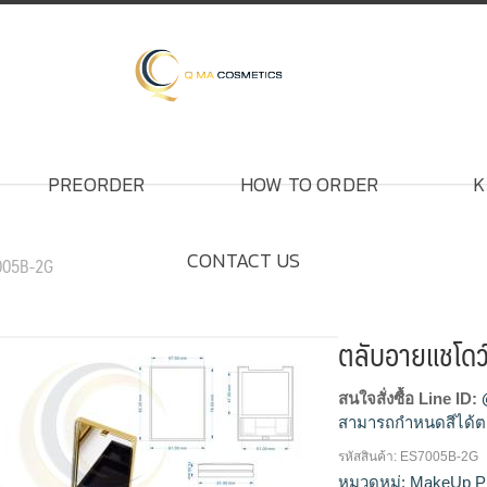
PREORDER
HOW TO ORDER
K
CONTACT US
7005B-2G
ตลับอายแชโด
สนใจสั่งซื้อ Line ID:
สามารถกำหนดสีได้ต
รหัสสินค้า:
ES7005B-2G
โรงงานผลิตตลับอายแ
หมวดหมู่:
MakeUp P