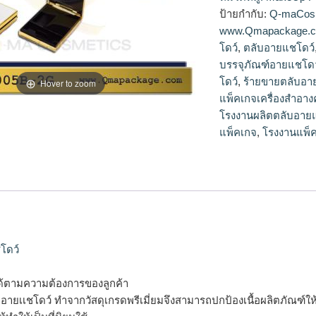
โดว์,จำหน่ายตลับอา
ป้ายกำกับ:
Q-maCos
สวยๆ,ตลับอายแชโดว์
www.Qmapackage.
โดว์
,
ตลับอายแชโดว์
บรรจุภัณฑ์อายแชโดว
โดว์
,
ร้ายขายตลับอา
Hover to zoom
แพ็คเกจเครื่องสำอางค
โรงงานผลิตตลับอาย
แพ็คเกจ
,
โรงงานแพ็ค
โดว์
ด้ตามความต้องการของลูกค้า
รจุอายเเชโดว์ ทำจากวัสดุเกรดพรีเมี่ยมจึงสามารถปกป้องเนื้อผลิตภัณฑ