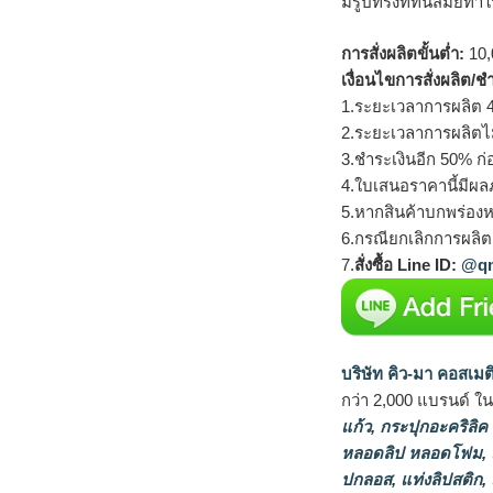
มีรูปทรงที่ทันสมัยทำให
การสั่งผลิตขั้นต่ำ:
10,
เงื่อนไขการสั่งผลิต/ช
1.ระยะเวลาการผลิต 4
2.ระยะเวลาการผลิตไ
3.ชำระเงินอีก 50% ก่
4.ใบเสนอราคานี้มีผลภ
5.หากสินค้าบกพร่องห
6.กรณียกเลิกการผลิตส
7.
สั่งซื้อ Line ID:
@qm
บริษัท คิว-มา คอสเมต
กว่า 2,000 แบรนด์ ใ
แก้ว
,
กระปุกอะคริลิค
หลอดลิป หลอดโฟม
,
ปกลอส
,
แท่งลิปสติก
,