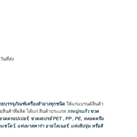
ิ
นที่ส่ง
ายบรรจุภัณฑ์เครื่องสำอางทุกชนิด
ให้แก่แบรนด์สินค้า
ินค้าที่ผลิต ได้แก่ สินค้าประเภท
กระปุกแก้ว ขวด
วดดรอปเปอร์
,
ขวดสเปรย์ PET , PP , PE
,
หลอดครีม
แชโดว์
,
แท่งมาสคาร่า อายไลเนอร์
,
แท่งลิปจุ่ม หรือลิ