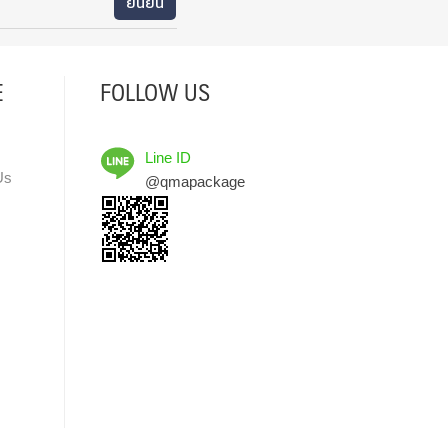
E
FOLLOW US
Line ID
Us
@qmapackage