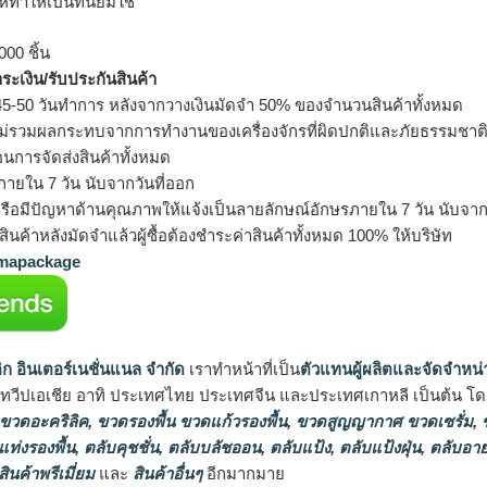
้ทำให้เป็นที่นิยมใช้
000 ชิ้น
ำระเงิน/รับประกันสินค้า
5-50 วันทำการ หลังจากวางเงินมัดจำ 50% ของจำนวนสินค้าทั้งหมด
ม่รวมผลกระทบจากการทำงานของเครื่องจักรที่ผิดปกติและภัยธรรมชาต
อนการจัดส่งสินค้าทั้งหมด
ายใน 7 วัน นับจากวันที่ออก
รือมีปัญหาด้านคุณภาพให้แจ้งเป็นลายลักษณ์อักษรภายใน 7 วัน นับจากวั
ินค้าหลังมัดจำแล้วผู้ซื้อต้องชำระค่าสินค้าทั้งหมด 100% ให้บริษัท
apackage
ิก อินเตอร์เนชั่นแนล จำกัด
เราทำหน้าที่เป็น
ตัวแทนผู้ผลิตและจัดจำหน่
นทวีปเอเชีย อาทิ ประเทศไทย ประเทศจีน และประเทศเกาหลี เป็นต้น โดยส
 ขวดอะคริลิค
,
ขวดรองพื้น ขวดแก้วรองพื้น
,
ขวดสูญญากาศ ขวดเซรั่ม
,
ข
แท่งรองพื้น
,
ตลับคุชชั่น
,
ตลับบลัชออน
,
ตลับแป้ง
,
ตลับแป้งฝุ่น
,
ตลับอาย
สินค้าพรีเมี่ยม
และ
สินค้าอื่นๆ
อีกมากมาย