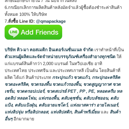
ลักษณ์อักษรภายใน 7 วัน นับจากวันที่ส่ง
6.กรณียกเลิกการผลิตสินค้าหลังมัดจำแล้วผู้ซื้อต้องชำระค่าสินค้า
ทั้งหมด 100% ให้บริษัท
7.
สั่งซื้อ Line ID:
@qmapackage
บริษัท คิว-มา คอสเมติก อินเตอร์เนชั่นแนล จำกัด
เราทำหน้าที่เป็น
ตัวแทนผู้ผลิตและจัดจำหน่ายบรรจุภัณฑ์เครื่องสำอางทุกชนิด
ให้
แก่แบรนด์สินค้ากว่า 2,000 แบรนด์ ในทวีปเอเชีย อาทิ
ประเทศไทย ประเทศจีน และประเทศเกาหลี เป็นต้น โดยสินค้าที่
ผลิต ได้แก่ สินค้าประเภท
กระปุกแก้ว ขวดแก้ว
,
กระปุกอะคริลิค
ขวดอะคริลิค
,
ขวดรองพื้น ขวดแก้วรองพื้น
,
ขวดสูญญากาศ ขวด
เซรั่ม
,
ขวดดรอปเปอร์
,
ขวดสเปรย์ PET , PP , PE
,
หลอดครีม หล
อดลิป หลอดโฟม
,
แท่งรองพื้น
,
ตลับคุชชั่น
,
ตลับบลัชออน
,
ตลับ
แป้ง
,
ตลับแป้งฝุ่น
,
ตลับอายแชโดว์
,
แท่งมาสคาร่า อายไลเนอร์
,
แท่งลิปจุ่ม หรือลิปกลอส
,
แท่งลิปสติก
,
สินค้าพรีเมี่ยม
และ
สินค้า
อื่นๆ
อีกมากมาย