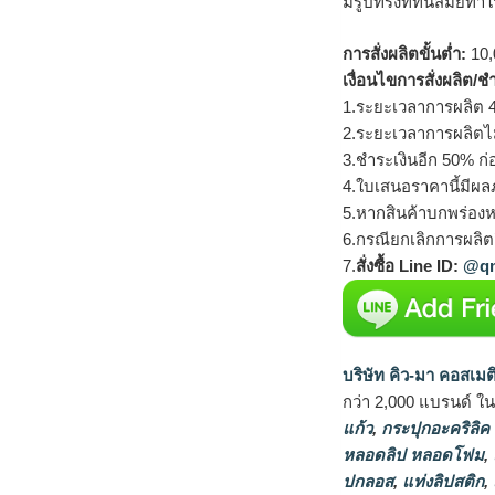
มีรูปทรงที่ทันสมัยทำให
การสั่งผลิตขั้นต่ำ:
10,
เงื่อนไขการสั่งผลิต/ช
1.ระยะเวลาการผลิต 4
2.ระยะเวลาการผลิตไ
3.ชำระเงินอีก 50% ก่
4.ใบเสนอราคานี้มีผลภ
5.หากสินค้าบกพร่องห
6.กรณียกเลิกการผลิตส
7.
สั่งซื้อ Line ID:
@qm
บริษัท คิว-มา คอสเมต
กว่า 2,000 แบรนด์ ใ
แก้ว
,
กระปุกอะคริลิค
หลอดลิป หลอดโฟม
,
ปกลอส
,
แท่งลิปสติก
,