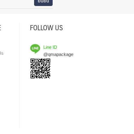
E
FOLLOW US
Line ID
Us
@qmapackage