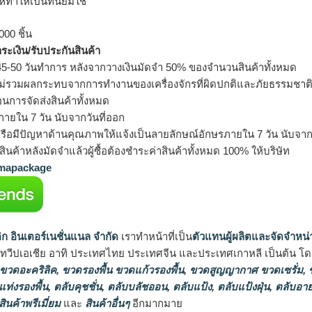
้ทำให้เป็นที่นิยมใช้
000 ชิ้น
ำระเงิน/รับประกันสินค้า
5-50 วันทำการ หลังจากวางเงินมัดจำ 50% ของจำนวนสินค้าทั้งหมด
ม่รวมผลกระทบจากการทำงานของเครื่องจักรที่ผิดปกติและภัยธรรมชาต
อนการจัดส่งสินค้าทั้งหมด
ายใน 7 วัน นับจากวันที่ออก
รือมีปัญหาด้านคุณภาพให้แจ้งเป็นลายลักษณ์อักษรภายใน 7 วัน นับจากวั
ินค้าหลังมัดจำแล้วผู้ซื้อต้องชำระค่าสินค้าทั้งหมด 100% ให้บริษัท
apackage
ิก อินเตอร์เนชั่นแนล จำกัด
เราทำหน้าที่เป็น
ตัวแทนผู้ผลิตและจัดจำหน่
นทวีปเอเชีย อาทิ ประเทศไทย ประเทศจีน และประเทศเกาหลี เป็นต้น โดยส
 ขวดอะคริลิค
,
ขวดรองพื้น ขวดแก้วรองพื้น
,
ขวดสูญญากาศ ขวดเซรั่ม
,
ข
แท่งรองพื้น
,
ตลับคุชชั่น
,
ตลับบลัชออน
,
ตลับแป้ง
,
ตลับแป้งฝุ่น
,
ตลับอาย
สินค้าพรีเมี่ยม
และ
สินค้าอื่นๆ
อีกมากมาย