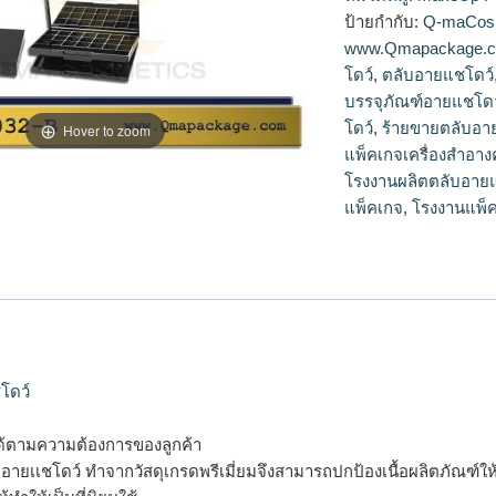
โดว์,จำหน่ายตลับอา
ป้ายกำกับ:
Q-maCos
สวยๆ,ตลับอายแชโดว์
www.Qmapackage.
โดว์
,
ตลับอายแชโดว์
บรรจุภัณฑ์อายแชโดว
โดว์
,
ร้ายขายตลับอา
Hover to zoom
แพ็คเกจเครื่องสำอางค
โรงงานผลิตตลับอาย
แพ็คเกจ
,
โรงงานแพ็ค
โดว์
ด้ตามความต้องการของลูกค้า
รจุอายเเชโดว์ ทำจากวัสดุเกรดพรีเมี่ยมจึงสามารถปกป้องเนื้อผลิตภัณฑ