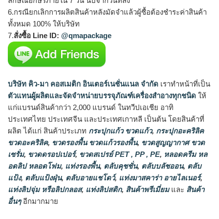
ลักษณ์อักษรภายใน 7 วัน นับจากวันที่ส่ง
6.กรณียกเลิกการผลิตสินค้าหลังมัดจำแล้วผู้ซื้อต้องชำระค่าสินค้า
ทั้งหมด 100% ให้บริษัท
7.
สั่งซื้อ Line ID:
@qmapackage
บริษัท คิว-มา คอสเมติก อินเตอร์เนชั่นแนล จำกัด
เราทำหน้าที่เป็น
ตัวแทนผู้ผลิตและจัดจำหน่ายบรรจุภัณฑ์เครื่องสำอางทุกชนิด
ให้
แก่แบรนด์สินค้ากว่า 2,000 แบรนด์ ในทวีปเอเชีย อาทิ
ประเทศไทย ประเทศจีน และประเทศเกาหลี เป็นต้น โดยสินค้าที่
ผลิต ได้แก่ สินค้าประเภท
กระปุกแก้ว ขวดแก้ว
,
กระปุกอะคริลิค
ขวดอะคริลิค
,
ขวดรองพื้น ขวดแก้วรองพื้น
,
ขวดสูญญากาศ ขวด
เซรั่ม
,
ขวดดรอปเปอร์
,
ขวดสเปรย์ PET , PP , PE
,
หลอดครีม หล
อดลิป หลอดโฟม
,
แท่งรองพื้น
,
ตลับคุชชั่น
,
ตลับบลัชออน
,
ตลับ
แป้ง
,
ตลับแป้งฝุ่น
,
ตลับอายแชโดว์
,
แท่งมาสคาร่า อายไลเนอร์
,
แท่งลิปจุ่ม หรือลิปกลอส
,
แท่งลิปสติก
,
สินค้าพรีเมี่ยม
และ
สินค้า
อื่นๆ
อีกมากมาย