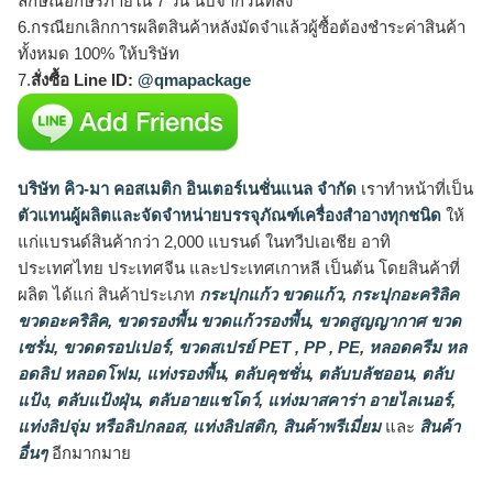
ลักษณ์อักษรภายใน 7 วัน นับจากวันที่ส่ง
6.กรณียกเลิกการผลิตสินค้าหลังมัดจำแล้วผู้ซื้อต้องชำระค่าสินค้า
ทั้งหมด 100% ให้บริษัท
7.
สั่งซื้อ Line ID:
@qmapackage
บริษัท คิว-มา คอสเมติก อินเตอร์เนชั่นแนล จำกัด
เราทำหน้าที่เป็น
ตัวแทนผู้ผลิตและจัดจำหน่ายบรรจุภัณฑ์เครื่องสำอางทุกชนิด
ให้
แก่แบรนด์สินค้ากว่า 2,000 แบรนด์ ในทวีปเอเชีย อาทิ
ประเทศไทย ประเทศจีน และประเทศเกาหลี เป็นต้น โดยสินค้าที่
ผลิต ได้แก่ สินค้าประเภท
กระปุกแก้ว ขวดแก้ว
,
กระปุกอะคริลิค
ขวดอะคริลิค
,
ขวดรองพื้น ขวดแก้วรองพื้น
,
ขวดสูญญากาศ ขวด
เซรั่ม
,
ขวดดรอปเปอร์
,
ขวดสเปรย์ PET , PP , PE
,
หลอดครีม หล
อดลิป หลอดโฟม
,
แท่งรองพื้น
,
ตลับคุชชั่น
,
ตลับบลัชออน
,
ตลับ
แป้ง
,
ตลับแป้งฝุ่น
,
ตลับอายแชโดว์
,
แท่งมาสคาร่า อายไลเนอร์
,
แท่งลิปจุ่ม หรือลิปกลอส
,
แท่งลิปสติก
,
สินค้าพรีเมี่ยม
และ
สินค้า
อื่นๆ
อีกมากมาย