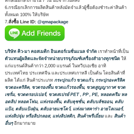
ลักษณ์อักษรภายใน 7 วัน นับจากวันที่ส่ง
6.กรณียกเลิกการผลิตสินค้าหลังมัดจำแล้วผู้ซื้อต้องชำระค่าสินค้า
ทั้งหมด 100% ให้บริษัท
7.
สั่งซื้อ Line ID:
@qmapackage
บริษัท คิว-มา คอสเมติก อินเตอร์เนชั่นแนล จำกัด
เราทำหน้าที่เป็น
ตัวแทนผู้ผลิตและจัดจำหน่ายบรรจุภัณฑ์เครื่องสำอางทุกชนิด
ให้
แก่แบรนด์สินค้ากว่า 2,000 แบรนด์ ในทวีปเอเชีย อาทิ
ประเทศไทย ประเทศจีน และประเทศเกาหลี เป็นต้น โดยสินค้าที่
ผลิต ได้แก่ สินค้าประเภท
กระปุกแก้ว ขวดแก้ว
,
กระปุกอะคริลิค
ขวดอะคริลิค
,
ขวดรองพื้น ขวดแก้วรองพื้น
,
ขวดสูญญากาศ ขวด
เซรั่ม
,
ขวดดรอปเปอร์
,
ขวดสเปรย์ PET , PP , PE
,
หลอดครีม หล
อดลิป หลอดโฟม
,
แท่งรองพื้น
,
ตลับคุชชั่น
,
ตลับบลัชออน
,
ตลับ
แป้ง
,
ตลับแป้งฝุ่น
,
ตลับอายแชโดว์
,
แท่งมาสคาร่า อายไลเนอร์
,
แท่งลิปจุ่ม หรือลิปกลอส
,
แท่งลิปสติก
,
สินค้าพรีเมี่ยม
และ
สินค้า
อื่นๆ
อีกมากมาย