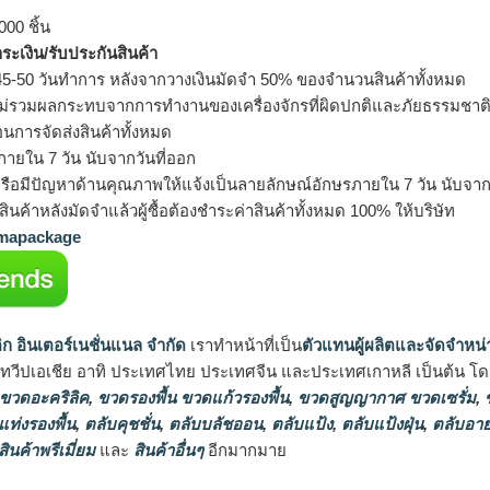
000 ชิ้น
ำระเงิน/รับประกันสินค้า
5-50 วันทำการ หลังจากวางเงินมัดจำ 50% ของจำนวนสินค้าทั้งหมด
ม่รวมผลกระทบจากการทำงานของเครื่องจักรที่ผิดปกติและภัยธรรมชาต
อนการจัดส่งสินค้าทั้งหมด
ายใน 7 วัน นับจากวันที่ออก
รือมีปัญหาด้านคุณภาพให้แจ้งเป็นลายลักษณ์อักษรภายใน 7 วัน นับจากวั
ินค้าหลังมัดจำแล้วผู้ซื้อต้องชำระค่าสินค้าทั้งหมด 100% ให้บริษัท
apackage
ิก อินเตอร์เนชั่นแนล จำกัด
เราทำหน้าที่เป็น
ตัวแทนผู้ผลิตและจัดจำหน่
นทวีปเอเชีย อาทิ ประเทศไทย ประเทศจีน และประเทศเกาหลี เป็นต้น โดยส
 ขวดอะคริลิค
,
ขวดรองพื้น ขวดแก้วรองพื้น
,
ขวดสูญญากาศ ขวดเซรั่ม
,
ข
แท่งรองพื้น
,
ตลับคุชชั่น
,
ตลับบลัชออน
,
ตลับแป้ง
,
ตลับแป้งฝุ่น
,
ตลับอาย
สินค้าพรีเมี่ยม
และ
สินค้าอื่นๆ
อีกมากมาย