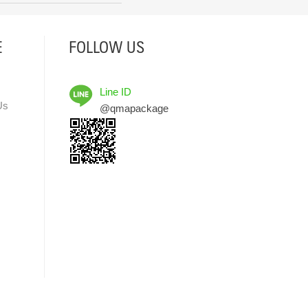
E
FOLLOW US
Line ID
Us
@qmapackage