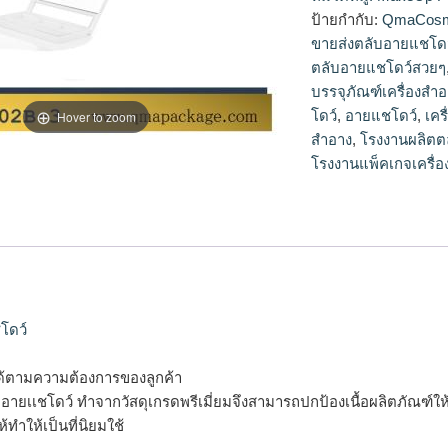
โดว์,จำหน่ายตลับอา
ป้ายกำกับ:
QmaCosm
สวยๆ,ตลับอายแชโดว์
ขายส่งตลับอายแชโดว
ตลับอายแชโดว์สวยๆ
บรรจุภัณฑ์เครื่องสำ
โดว์
,
อายแชโดว์
,
เคร
Hover to zoom
สำอาง
,
โรงงานผลิตต
โรงงานแพ็คเกจเครื่
โดว์
ด้ตามความต้องการของลูกค้า
รจุอายเเชโดว์ ทำจากวัสดุเกรดพรีเมี่ยมจึงสามารถปกป้องเนื้อผลิตภัณฑ
้ทำให้เป็นที่นิยมใช้