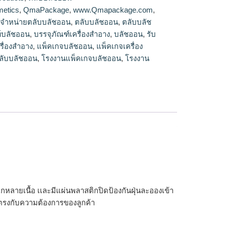
ัชออน
etics
,
QmaPackage
,
www.Qmapackage.com
,
,
จำหน่ายตลับบลัชออน
,
ตลับบลัชออน
,
ตลับบลัช
์บลัชออน
,
บรรจุภัณฑ์เครื่องสำอาง
,
บลัชออน
,
รับ
รื่องสำอาง
,
แพ็คเกจบลัชออน
,
แพ็คเกจเครื่อง
ลับบลัชออน
,
โรงงานแพ็คเกจบลัชออน
,
โรงงาน
หลากหลายเนื้อ เเละมีแผ่นพลาสติกปิดป้องกันฝุ่นละอองเข้า
 ตรงกับความต้องการของลูกค้า