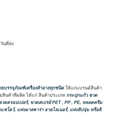
ิ
นที่ส่ง
ายบรรจุภัณฑ์เครื่องสำอางทุกชนิด
ให้แก่แบรนด์สินค้า
ินค้าที่ผลิต ได้แก่ สินค้าประเภท
กระปุกแก้ว ขวด
วดดรอปเปอร์
,
ขวดสเปรย์ PET , PP , PE
,
หลอดครีม
แชโดว์
,
แท่งมาสคาร่า อายไลเนอร์
,
แท่งลิปจุ่ม หรือลิ