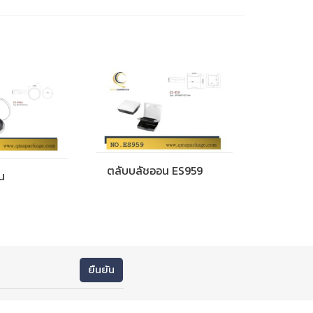
ตลับบลัชออน ES959
น