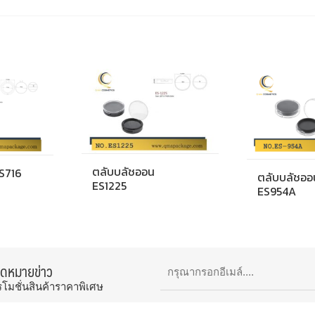
ตลับบลัชออน
S716
ตลับบลัชออ
ES1225
ES954A
จดหมายข่าว
รโมชั่นสินค้าราคาพิเศษ