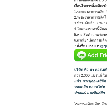
การสั่งผลิตขั้นต่ำ:
5,00
เงื่อนไขการสั่งผลิต/ช
1.ระยะเวลาการผลิต 4
2.ระยะเวลาการผลิตไ
3.ชำระเงินอีก 50% ก่
4.ใบเสนอราคานี้มีผลภ
5.หากสินค้าบกพร่องห
6.กรณียกเลิกการผลิตส
7.
สั่งซื้อ Line ID:
@qm
บริษัท คิว-มา คอสเมต
กว่า 2,000 แบรนด์ ใ
แก้ว
,
กระปุกอะคริลิค
หลอดลิป หลอดโฟม
,
ปกลอส
,
แท่งลิปสติก
,
โรงงานผลิตตลับบลัช