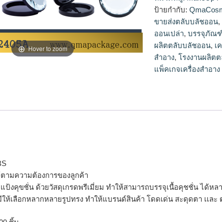
ออน,จำหน่ายตลับบล
ป้ายกำกับ:
QmaCosm
ขายส่งตลับบลัชออน
ออนเปล่า
,
บรรจุภัณฑ
ผลิตตลับบลัชออน
,
เค
Hover to zoom
สำอาง
,
โรงงานผลิตต
แพ็คเกจเครื่องสำอาง
BS
ได้ตามความต้องการของลูกค้า
จุแป้งคุขชั่น ด้วยวัสดุเกรดพรีเมี่ยม ทำให้สามารถบรรจุเนื้อคุชชั่น ได้
มีให้เลือกหลากหลายรูปทรง ทำให้แบรนด์สินค้า โดดเด่น สะดุดตา เเละ