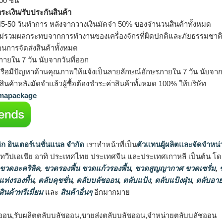
0 ชิ้น
ำระเงิน/รับประกันสินค้า
5-50 วันทำการ หลังจากวางเงินมัดจำ 50% ของจำนวนสินค้าทั้งหมด
ม่รวมผลกระทบจากการทำงานของเครื่องจักรที่ผิดปกติและภัยธรรมชาต
อนการจัดส่งสินค้าทั้งหมด
ายใน 7 วัน นับจากวันที่ออก
รือมีปัญหาด้านคุณภาพให้แจ้งเป็นลายลักษณ์อักษรภายใน 7 วัน นับจากวั
ินค้าหลังมัดจำแล้วผู้ซื้อต้องชำระค่าสินค้าทั้งหมด 100% ให้บริษัท
apackage
ิก อินเตอร์เนชั่นแนล จำกัด
เราทำหน้าที่เป็น
ตัวแทนผู้ผลิตและจัดจำหน่
นทวีปเอเชีย อาทิ ประเทศไทย ประเทศจีน และประเทศเกาหลี เป็นต้น โดยส
 ขวดอะคริลิค
,
ขวดรองพื้น ขวดแก้วรองพื้น
,
ขวดสูญญากาศ ขวดเซรั่ม
,
ข
แท่งรองพื้น
,
ตลับคุชชั่น
,
ตลับบลัชออน
,
ตลับแป้ง
,
ตลับแป้งฝุ่น
,
ตลับอาย
สินค้าพรีเมี่ยม
และ
สินค้าอื่นๆ
อีกมากมาย
ออน,รับผลิตตลับบลัชออน,ขายส่งตลับบลัชออน,จำหน่ายตลับบลัชออน