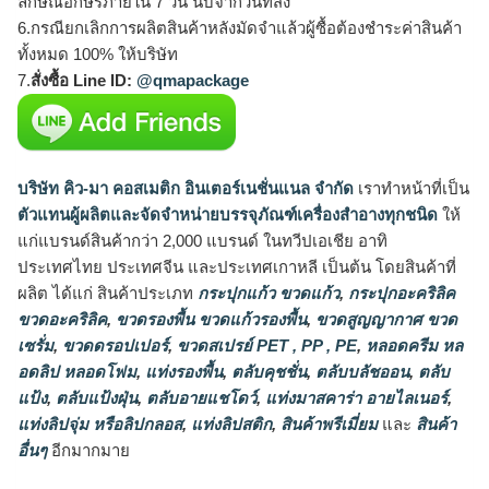
ลักษณ์อักษรภายใน 7 วัน นับจากวันที่ส่ง
6.กรณียกเลิกการผลิตสินค้าหลังมัดจำแล้วผู้ซื้อต้องชำระค่าสินค้า
ทั้งหมด 100% ให้บริษัท
7.
สั่งซื้อ Line ID:
@qmapackage
บริษัท คิว-มา คอสเมติก อินเตอร์เนชั่นแนล จำกัด
เราทำหน้าที่เป็น
ตัวแทนผู้ผลิตและจัดจำหน่ายบรรจุภัณฑ์เครื่องสำอางทุกชนิด
ให้
แก่แบรนด์สินค้ากว่า 2,000 แบรนด์ ในทวีปเอเชีย อาทิ
ประเทศไทย ประเทศจีน และประเทศเกาหลี เป็นต้น โดยสินค้าที่
ผลิต ได้แก่ สินค้าประเภท
กระปุกแก้ว ขวดแก้ว
,
กระปุกอะคริลิค
ขวดอะคริลิค
,
ขวดรองพื้น ขวดแก้วรองพื้น
,
ขวดสูญญากาศ ขวด
เซรั่ม
,
ขวดดรอปเปอร์
,
ขวดสเปรย์ PET , PP , PE
,
หลอดครีม หล
อดลิป หลอดโฟม
,
แท่งรองพื้น
,
ตลับคุชชั่น
,
ตลับบลัชออน
,
ตลับ
แป้ง
,
ตลับแป้งฝุ่น
,
ตลับอายแชโดว์
,
แท่งมาสคาร่า อายไลเนอร์
,
แท่งลิปจุ่ม หรือลิปกลอส
,
แท่งลิปสติก
,
สินค้าพรีเมี่ยม
และ
สินค้า
อื่นๆ
อีกมากมาย