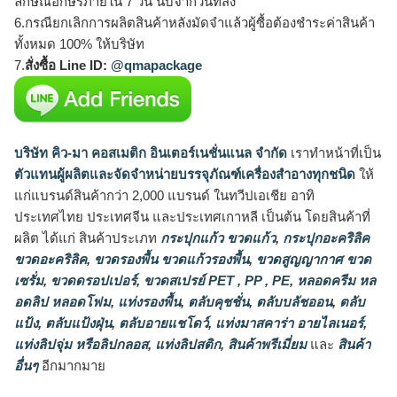
ลักษณ์อักษรภายใน 7 วัน นับจากวันที่ส่ง
6.กรณียกเลิกการผลิตสินค้าหลังมัดจำแล้วผู้ซื้อต้องชำระค่าสินค้า
ทั้งหมด 100% ให้บริษัท
7.
สั่งซื้อ Line ID:
@qmapackage
บริษัท คิว-มา คอสเมติก อินเตอร์เนชั่นแนล จำกัด
เราทำหน้าที่เป็น
ตัวแทนผู้ผลิตและจัดจำหน่ายบรรจุภัณฑ์เครื่องสำอางทุกชนิด
ให้
แก่แบรนด์สินค้ากว่า 2,000 แบรนด์ ในทวีปเอเชีย อาทิ
ประเทศไทย ประเทศจีน และประเทศเกาหลี เป็นต้น โดยสินค้าที่
ผลิต ได้แก่ สินค้าประเภท
กระปุกแก้ว ขวดแก้ว
,
กระปุกอะคริลิค
ขวดอะคริลิค
,
ขวดรองพื้น ขวดแก้วรองพื้น
,
ขวดสูญญากาศ ขวด
เซรั่ม
,
ขวดดรอปเปอร์
,
ขวดสเปรย์ PET , PP , PE
,
หลอดครีม หล
อดลิป หลอดโฟม
,
แท่งรองพื้น
,
ตลับคุชชั่น
,
ตลับบลัชออน
,
ตลับ
แป้ง
,
ตลับแป้งฝุ่น
,
ตลับอายแชโดว์
,
แท่งมาสคาร่า อายไลเนอร์
,
แท่งลิปจุ่ม หรือลิปกลอส
,
แท่งลิปสติก
,
สินค้าพรีเมี่ยม
และ
สินค้า
อื่นๆ
อีกมากมาย