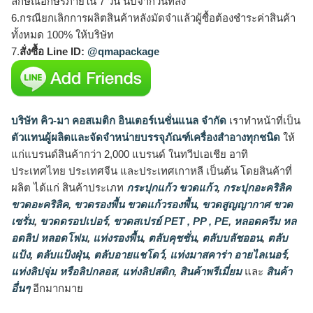
ลักษณ์อักษรภายใน 7 วัน นับจากวันที่ส่ง
6.กรณียกเลิกการผลิตสินค้าหลังมัดจำแล้วผู้ซื้อต้องชำระค่าสินค้า
ทั้งหมด 100% ให้บริษัท
7.
สั่งซื้อ Line ID:
@qmapackage
บริษัท คิว-มา คอสเมติก อินเตอร์เนชั่นแนล จำกัด
เราทำหน้าที่เป็น
ตัวแทนผู้ผลิตและจัดจำหน่ายบรรจุภัณฑ์เครื่องสำอางทุกชนิด
ให้
แก่แบรนด์สินค้ากว่า 2,000 แบรนด์ ในทวีปเอเชีย อาทิ
ประเทศไทย ประเทศจีน และประเทศเกาหลี เป็นต้น โดยสินค้าที่
ผลิต ได้แก่ สินค้าประเภท
กระปุกแก้ว ขวดแก้ว
,
กระปุกอะคริลิค
ขวดอะคริลิค
,
ขวดรองพื้น ขวดแก้วรองพื้น
,
ขวดสูญญากาศ ขวด
เซรั่ม
,
ขวดดรอปเปอร์
,
ขวดสเปรย์ PET , PP , PE
,
หลอดครีม หล
อดลิป หลอดโฟม
,
แท่งรองพื้น
,
ตลับคุชชั่น
,
ตลับบลัชออน
,
ตลับ
แป้ง
,
ตลับแป้งฝุ่น
,
ตลับอายแชโดว์
,
แท่งมาสคาร่า อายไลเนอร์
,
แท่งลิปจุ่ม หรือลิปกลอส
,
แท่งลิปสติก
,
สินค้าพรีเมี่ยม
และ
สินค้า
อื่นๆ
อีกมากมาย