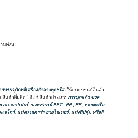
ิ
นที่ส่ง
ายบรรจุภัณฑ์เครื่องสำอางทุกชนิด
ให้แก่แบรนด์สินค้า
ินค้าที่ผลิต ได้แก่ สินค้าประเภท
กระปุกแก้ว ขวด
วดดรอปเปอร์
,
ขวดสเปรย์ PET , PP , PE
,
หลอดครีม
แชโดว์
,
แท่งมาสคาร่า อายไลเนอร์
,
แท่งลิปจุ่ม หรือลิ