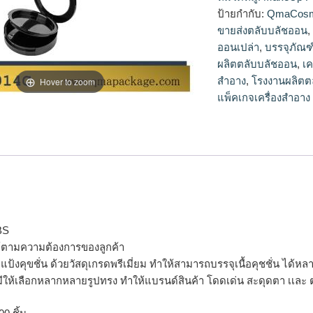
ออน,จำหน่ายตลับบล
ป้ายกำกับ:
QmaCosm
ขายส่งตลับบลัชออน
ออนเปล่า
,
บรรจุภัณฑ
ผลิตตลับบลัชออน
,
เค
สำอาง
,
โรงงานผลิตต
Hover to zoom
แพ็คเกจเครื่องสำอาง
BS
ได้ตามความต้องการของลูกค้า
จุแป้งคุขชั่น ด้วยวัสดุเกรดพรีเมี่ยม ทำให้สามารถบรรจุเนื้อคุชชั่น ได้
มีให้เลือกหลากหลายรูปทรง ทำให้แบรนด์สินค้า โดดเด่น สะดุดตา เเละ