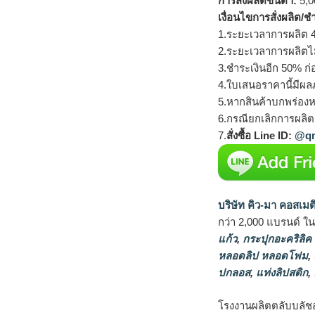
การสั่งผลิตขั้นต่ำ:
5,00
เงื่อนไขการสั่งผลิต/ช
1.ระยะเวลาการผลิต 4
2.ระยะเวลาการผลิตไ
3.ชำระเงินอีก 50% ก่
4.ใบเสนอราคานี้มีผลภ
5.หากสินค้าบกพร่องห
6.กรณียกเลิกการผลิตส
7.
สั่งซื้อ Line ID:
@qm
บริษัท คิว-มา คอสเมต
กว่า 2,000 แบรนด์ ใ
แก้ว
,
กระปุกอะคริลิค
หลอดลิป หลอดโฟม
,
ปกลอส
,
แท่งลิปสติก
,
โรงงานผลิตตลับบลัช