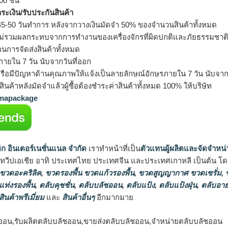
0 ชิ้น
ำระเงิน/รับประกันสินค้า
5-50 วันทำการ หลังจากวางเงินมัดจำ 50% ของจำนวนสินค้าทั้งหมด
ม่รวมผลกระทบจากการทำงานของเครื่องจักรที่ผิดปกติและภัยธรรมชาต
อนการจัดส่งสินค้าทั้งหมด
ายใน 7 วัน นับจากวันที่ออก
รือมีปัญหาด้านคุณภาพให้แจ้งเป็นลายลักษณ์อักษรภายใน 7 วัน นับจากวั
ินค้าหลังมัดจำแล้วผู้ซื้อต้องชำระค่าสินค้าทั้งหมด 100% ให้บริษัท
apackage
ิก อินเตอร์เนชั่นแนล จำกัด
เราทำหน้าที่เป็น
ตัวแทนผู้ผลิตและจัดจำหน่
นทวีปเอเชีย อาทิ ประเทศไทย ประเทศจีน และประเทศเกาหลี เป็นต้น โดยส
 ขวดอะคริลิค
,
ขวดรองพื้น ขวดแก้วรองพื้น
,
ขวดสูญญากาศ ขวดเซรั่ม
,
ข
แท่งรองพื้น
,
ตลับคุชชั่น
,
ตลับบลัชออน
,
ตลับแป้ง
,
ตลับแป้งฝุ่น
,
ตลับอาย
สินค้าพรีเมี่ยม
และ
สินค้าอื่นๆ
อีกมากมาย
ออน,รับผลิตตลับบลัชออน,ขายส่งตลับบลัชออน,จำหน่ายตลับบลัชออน