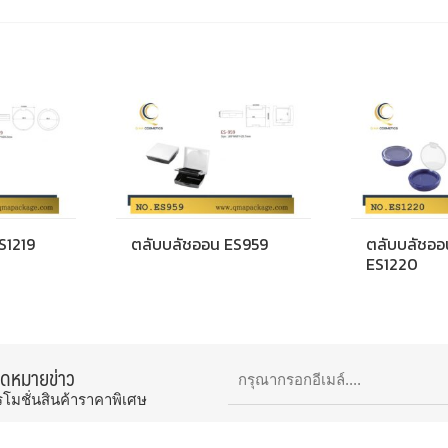
S1219
ตลับบลัชออน ES959
ตลับบลัชออ
ES1220
จดหมายข่าว
รโมชั่นสินค้าราคาพิเศษ