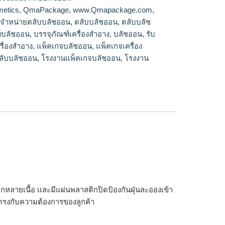
ัชออน
etics
,
QmaPackage
,
www.Qmapackage.com
,
,
จำหน่ายตลับบลัชออน
,
ตลับบลัชออน
,
ตลับบลัช
์บลัชออน
,
บรรจุภัณฑ์เครื่องสำอาง
,
บลัชออน
,
รับ
รื่องสำอาง
,
แพ็คเกจบลัชออน
,
แพ็คเกจเครื่อง
ลับบลัชออน
,
โรงงานแพ็คเกจบลัชออน
,
โรงงาน
หลากหลายเนื้อ เเละมีแผ่นพลาสติกปิดป้องกันฝุ่นละอองเข้า
 ตรงกับความต้องการของลูกค้า