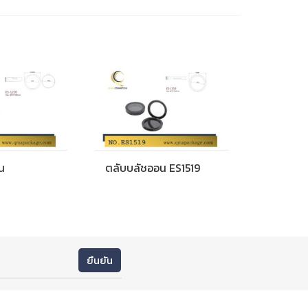
น
ตลับบลัชออน ES1519