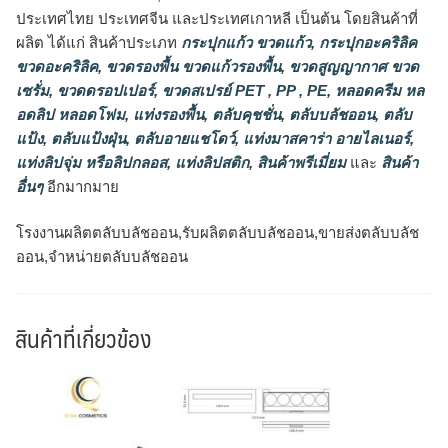
ประเทศไทย ประเทศจีน และประเทศเกาหลี เป็นต้น โดยสินค้าที่
ผลิต ได้แก่ สินค้าประเภท
กระปุกแก้ว ขวดแก้ว
,
กระปุกอะคริลิค
ขวดอะคริลิค
,
ขวดรองพื้น ขวดแก้วรองพื้น
,
ขวดสูญญากาศ ขวด
เซรั่ม
,
ขวดดรอปเปอร์
,
ขวดสเปรย์ PET , PP , PE
,
หลอดครีม หล
อดลิป หลอดโฟม
,
แท่งรองพื้น
,
ตลับคุชชั่น
,
ตลับบลัชออน
,
ตลับ
แป้ง
,
ตลับแป้งฝุ่น
,
ตลับอายแชโดว์
,
แท่งมาสคาร่า อายไลเนอร์
,
แท่งลิปจุ่ม หรือลิปกลอส
,
แท่งลิปสติก
,
สินค้าพรีเมี่ยม
และ
สินค้า
อื่นๆ
อีกมากมาย
โรงงานผลิตตลับบลัชออน,รับผลิตตลับบลัชออน,ขายส่งตลับบลัช
ออน,จำหน่ายตลับบลัชออน
สินค้าที่เกี่ยวข้อง