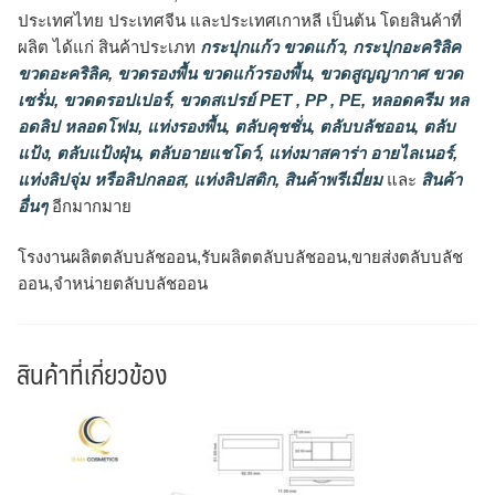
ประเทศไทย ประเทศจีน และประเทศเกาหลี เป็นต้น โดยสินค้าที่
ผลิต ได้แก่ สินค้าประเภท
กระปุกแก้ว ขวดแก้ว
,
กระปุกอะคริลิค
ขวดอะคริลิค
,
ขวดรองพื้น ขวดแก้วรองพื้น
,
ขวดสูญญากาศ ขวด
เซรั่ม
,
ขวดดรอปเปอร์
,
ขวดสเปรย์ PET , PP , PE
,
หลอดครีม หล
อดลิป หลอดโฟม
,
แท่งรองพื้น
,
ตลับคุชชั่น
,
ตลับบลัชออน
,
ตลับ
แป้ง
,
ตลับแป้งฝุ่น
,
ตลับอายแชโดว์
,
แท่งมาสคาร่า อายไลเนอร์
,
แท่งลิปจุ่ม หรือลิปกลอส
,
แท่งลิปสติก
,
สินค้าพรีเมี่ยม
และ
สินค้า
อื่นๆ
อีกมากมาย
โรงงานผลิตตลับบลัชออน,รับผลิตตลับบลัชออน,ขายส่งตลับบลัช
ออน,จำหน่ายตลับบลัชออน
สินค้าที่เกี่ยวข้อง