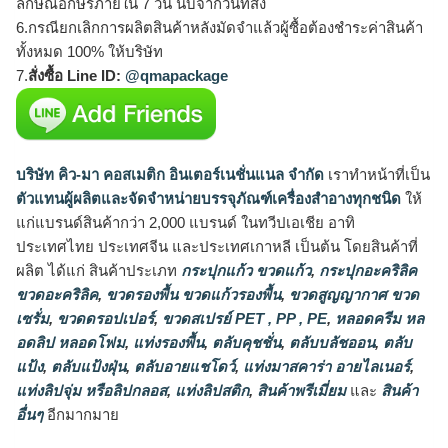
ลักษณ์อักษรภายใน 7 วัน นับจากวันที่ส่ง
6.กรณียกเลิกการผลิตสินค้าหลังมัดจำแล้วผู้ซื้อต้องชำระค่าสินค้า
ทั้งหมด 100% ให้บริษัท
7.
สั่งซื้อ Line ID:
@qmapackage
บริษัท คิว-มา คอสเมติก อินเตอร์เนชั่นแนล จำกัด
เราทำหน้าที่เป็น
ตัวแทนผู้ผลิตและจัดจำหน่ายบรรจุภัณฑ์เครื่องสำอางทุกชนิด
ให้
แก่แบรนด์สินค้ากว่า 2,000 แบรนด์ ในทวีปเอเชีย อาทิ
ประเทศไทย ประเทศจีน และประเทศเกาหลี เป็นต้น โดยสินค้าที่
ผลิต ได้แก่ สินค้าประเภท
กระปุกแก้ว ขวดแก้ว
,
กระปุกอะคริลิค
ขวดอะคริลิค
,
ขวดรองพื้น ขวดแก้วรองพื้น
,
ขวดสูญญากาศ ขวด
เซรั่ม
,
ขวดดรอปเปอร์
,
ขวดสเปรย์ PET , PP , PE
,
หลอดครีม หล
อดลิป หลอดโฟม
,
แท่งรองพื้น
,
ตลับคุชชั่น
,
ตลับบลัชออน
,
ตลับ
แป้ง
,
ตลับแป้งฝุ่น
,
ตลับอายแชโดว์
,
แท่งมาสคาร่า อายไลเนอร์
,
แท่งลิปจุ่ม หรือลิปกลอส
,
แท่งลิปสติก
,
สินค้าพรีเมี่ยม
และ
สินค้า
อื่นๆ
อีกมากมาย