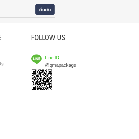
E
FOLLOW US
Line ID
Us
@qmapackage