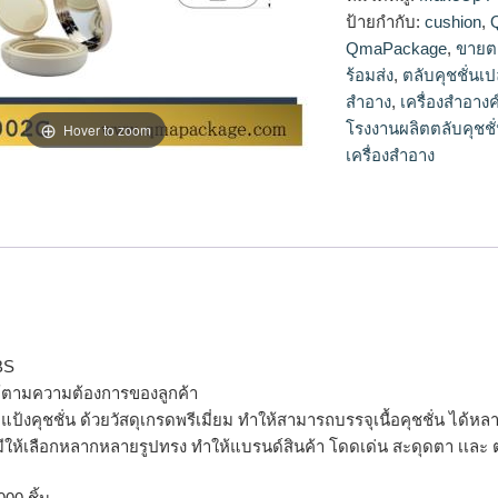
ยม,ขายส่งสินค้าพรีเมี่
ป้ายกำกับ:
cushion
,
ต่ำ,โรงงานของพรีเมี่
QmaPackage
,
ขายตล
ของพรีเมี่ยม,สั่งทําขอ
ร้อมส่ง
,
ตลับคุชชั่นเป
ยมราคาถูก,ผลิตสินค้า
สำอาง
,
เครื่องสำอางค
ยม,ของพรีเมี่ยมราคาส่
โรงงานผลิตตลับคุชชั
Hover to zoom
ยมของแถม,ทำของพรีเมี
ขายส่ง,สั่งทําของพรีเ
เครื่องสำอาง
ที่ระลึก,รับทําสินค้าพร
BS
ได้ตามความต้องการของลูกค้า
จุแป้งคุชชั่น ด้วยวัสดุเกรดพรีเมี่ยม ทำให้สามารถบรรจุเนื้อคุชชั่น ได้
มีให้เลือกหลากหลายรูปทรง ทำให้แบรนด์สินค้า โดดเด่น สะดุดตา เเละ