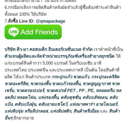
ลักษณ์อักษรภายใน 7 วัน นับจากวันที่ส่ง
6.กรณียกเลิกการผลิตสินค้าหลังมัดจำแล้วผู้ซื้อต้องชำระค่าสินค้า
ทั้งหมด 100% ให้บริษัท
7.
สั่งซื้อ Line ID:
@qmapackage
บริษัท คิว-มา คอสเมติก อินเตอร์เนชั่นแนล จำกัด
เราทำหน้าที่เป็น
ตัวแทนผู้ผลิตและจัดจำหน่ายบรรจุภัณฑ์เครื่องสำอางทุกชนิด
ให้
แก่แบรนด์สินค้ากว่า 5,000 แบรนด์ ในทวีปเอเชีย อาทิ
ประเทศไทย ประเทศจีน และประเทศเกาหลี เป็นต้น โดยสินค้าที่
ผลิต ได้แก่ สินค้าประเภท
กระปุกแก้ว ขวดแก้ว
,
กระปุกอะคริลิค
ขวดอะคริลิค
,
ขวดรองพื้น ขวดแก้วรองพื้น
,
ขวดสูญญากาศ ขวด
เซรั่ม
,
ขวดดรอปเปอร์
,
ขวดสเปรย์ PET , PP , PE
,
หลอดครีม หล
อดลิป หลอดโฟม
,
แท่งรองพื้น
,
ตลับคุชชั่น
,
ตลับบลัชออน
,
ตลับ
แป้ง
,
ตลับแป้งฝุ่น
,
ตลับอายแชโดว์
,
แท่งมาสคาร่า อายไลเนอร์
,
แท่งลิปจุ่ม หรือลิปกลอส
,
แท่งลิปสติก
,
สินค้าพรีเมี่ยม
และ
สินค้า
อื่นๆ
อีกมากมาย