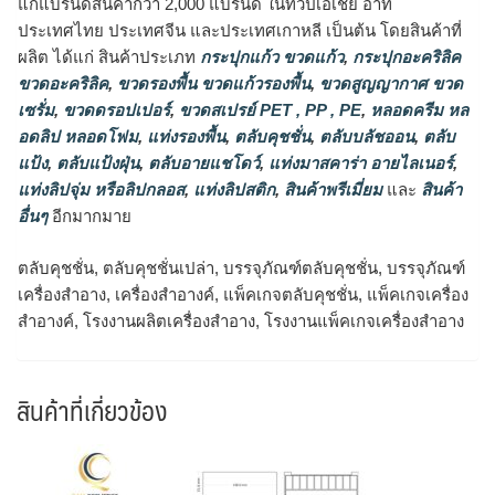
แก่แบรนด์สินค้ากว่า 2,000 แบรนด์ ในทวีปเอเชีย อาทิ
ประเทศไทย ประเทศจีน และประเทศเกาหลี เป็นต้น โดยสินค้าที่
ผลิต ได้แก่ สินค้าประเภท
กระปุกแก้ว ขวดแก้ว
,
กระปุกอะคริลิค
ขวดอะคริลิค
,
ขวดรองพื้น ขวดแก้วรองพื้น
,
ขวดสูญญากาศ ขวด
เซรั่ม
,
ขวดดรอปเปอร์
,
ขวดสเปรย์ PET , PP , PE
,
หลอดครีม หล
อดลิป หลอดโฟม
,
แท่งรองพื้น
,
ตลับคุชชั่น
,
ตลับบลัชออน
,
ตลับ
แป้ง
,
ตลับแป้งฝุ่น
,
ตลับอายแชโดว์
,
แท่งมาสคาร่า อายไลเนอร์
,
แท่งลิปจุ่ม หรือลิปกลอส
,
แท่งลิปสติก
,
สินค้าพรีเมี่ยม
และ
สินค้า
อื่นๆ
อีกมากมาย
ตลับคุชชั่น, ตลับคุชชั่นเปล่า, บรรจุภัณฑ์ตลับคุชชั่น, บรรจุภัณฑ์
เครื่องสำอาง, เครื่องสำอางค์, แพ็คเกจตลับคุชชั่น, แพ็คเกจเครื่อง
สำอางค์, โรงงานผลิตเครื่องสำอาง, โรงงานแพ็คเกจเครื่องสำอาง
สินค้าที่เกี่ยวข้อง