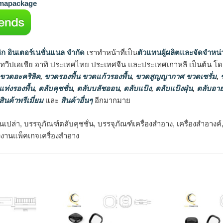
apackage
ิก อินเตอร์เนชั่นแนล จำกัด
เราทำหน้าที่เป็น
ตัวแทนผู้ผลิตและจัดจำหน่
นทวีปเอเชีย อาทิ ประเทศไทย ประเทศจีน และประเทศเกาหลี เป็นต้น โดยส
 ขวดอะคริลิค
,
ขวดรองพื้น ขวดแก้วรองพื้น
,
ขวดสูญญากาศ ขวดเซรั่ม
,
ข
แท่งรองพื้น
,
ตลับคุชชั่น
,
ตลับบลัชออน
,
ตลับแป้ง
,
ตลับแป้งฝุ่น
,
ตลับอาย
สินค้าพรีเมี่ยม
และ
สินค้าอื่นๆ
อีกมากมาย
ั่นเปล่า, บรรจุภัณฑ์ตลับคุชชั่น, บรรจุภัณฑ์เครื่องสำอาง, เครื่องสำอางค
รงงานแพ็คเกจเครื่องสำอาง