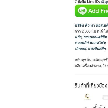
7.
สั่งซื้อ Line ID:
@qm
บริษัท คิว-มา คอสเมต
กว่า 2,000 แบรนด์ ใ
แก้ว
,
กระปุกอะคริลิค
หลอดลิป หลอดโฟม
,
ปกลอส
,
แท่งลิปสติก
,
ตลับคุชชั่น, ตลับคุชช
ผลิตเครื่องสำอาง, โ
สินค้าที่เกี่ยวข้อง