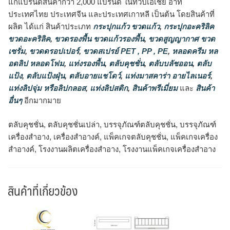
แก่แบรนด์สินค้ากว่า 2,000 แบรนด์ ในทวีปเอเชีย อาทิ
ประเทศไทย ประเทศจีน และประเทศเกาหลี เป็นต้น โดยสินค้าที่
ผลิต ได้แก่ สินค้าประเภท
กระปุกแก้ว ขวดแก้ว
,
กระปุกอะคริลิค
ขวดอะคริลิค
,
ขวดรองพื้น ขวดแก้วรองพื้น
,
ขวดสูญญากาศ ขวด
เซรั่ม
,
ขวดดรอปเปอร์
,
ขวดสเปรย์ PET , PP , PE
,
หลอดครีม หล
อดลิป หลอดโฟม
,
แท่งรองพื้น
,
ตลับคุชชั่น
,
ตลับบลัชออน
,
ตลับ
แป้ง
,
ตลับแป้งฝุ่น
,
ตลับอายแชโดว์
,
แท่งมาสคาร่า อายไลเนอร์
,
แท่งลิปจุ่ม หรือลิปกลอส
,
แท่งลิปสติก
,
สินค้าพรีเมี่ยม
และ
สินค้า
อื่นๆ
อีกมากมาย
ตลับคุชชั่น, ตลับคุชชั่นเปล่า, บรรจุภัณฑ์ตลับคุชชั่น, บรรจุภัณฑ์
เครื่องสำอาง, เครื่องสำอางค์, แพ็คเกจตลับคุชชั่น, แพ็คเกจเครื่อง
สำอางค์, โรงงานผลิตเครื่องสำอาง, โรงงานแพ็คเกจเครื่องสำอาง
สินค้าที่เกี่ยวข้อง