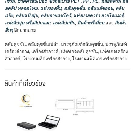
เซรั่ม
,
ขวดดรอปเปอร์
,
ขวดสเปรย์ PET , PP , PE
,
หลอดครีม หล
อดลิป หลอดโฟม
,
แท่งรองพื้น
,
ตลับคุชชั่น
,
ตลับบลัชออน
,
ตลับ
แป้ง
,
ตลับแป้งฝุ่น
,
ตลับอายแชโดว์
,
แท่งมาสคาร่า อายไลเนอร์
,
แท่งลิปจุ่ม หรือลิปกลอส
,
แท่งลิปสติก
,
สินค้าพรีเมี่ยม
และ
สินค้า
อื่นๆ
อีกมากมาย
ตลับคุชชั่น, ตลับคุชชั่นเปล่า, บรรจุภัณฑ์ตลับคุชชั่น, บรรจุภัณฑ์
เครื่องสำอาง, เครื่องสำอางค์, แพ็คเกจตลับคุชชั่น, แพ็คเกจเครื่อง
สำอางค์, โรงงานผลิตเครื่องสำอาง, โรงงานแพ็คเกจเครื่องสำอาง
สินค้าที่เกี่ยวข้อง