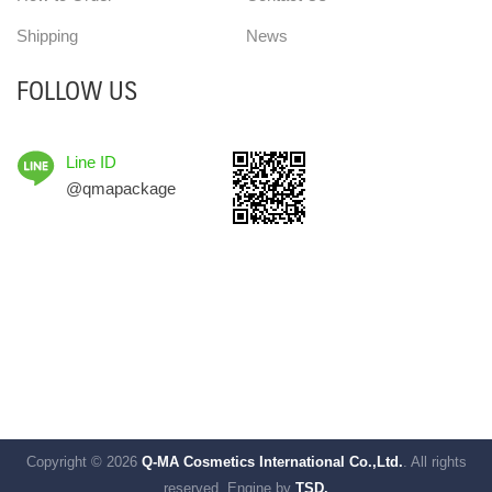
Shipping
News
FOLLOW US
Line ID
@qmapackage
Copyright © 2026
Q-MA Cosmetics International Co.,Ltd.
. All rights
reserved.
Engine by
TSD.