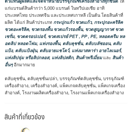
ตัวแทนผู้ผลิตและจัดจำหน่ายบรรจุภัณฑ์เครื่องสำอางทุกชนิด
ให้
แก่แบรนด์สินค้ากว่า 5,000 แบรนด์ ในทวีปเอเชีย อาทิ
ประเทศไทย ประเทศจีน และประเทศเกาหลี เป็นต้น โดยสินค้าที่
ผลิต ได้แก่ สินค้าประเภท
กระปุกแก้ว ขวดแก้ว
,
กระปุกอะคริลิค
ขวดอะคริลิค
,
ขวดรองพื้น ขวดแก้วรองพื้น
,
ขวดสูญญากาศ ขวด
เซรั่ม
,
ขวดดรอปเปอร์
,
ขวดสเปรย์ PET , PP , PE
,
หลอดครีม หล
อดลิป หลอดโฟม
,
แท่งรองพื้น
,
ตลับคุชชั่น
,
ตลับบลัชออน
,
ตลับ
แป้ง
,
ตลับแป้งฝุ่น
,
ตลับอายแชโดว์
,
แท่งมาสคาร่า อายไลเนอร์
,
แท่งลิปจุ่ม หรือลิปกลอส
,
แท่งลิปสติก
,
สินค้าพรีเมี่ยม
และ
สินค้า
อื่นๆ
อีกมากมาย
ตลับคุชชั่น, ตลับคุชชั่นเปล่า, บรรจุภัณฑ์ตลับคุชชั่น, บรรจุภัณฑ์
เครื่องสำอาง, เครื่องสำอางค์, แพ็คเกจตลับคุชชั่น, แพ็คเกจเครื่อง
สำอางค์, โรงงานผลิตเครื่องสำอาง, โรงงานแพ็คเกจเครื่องสำอาง
สินค้าที่เกี่ยวข้อง