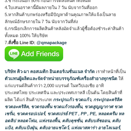
3.ชำระเงินอีก 50% ก่อนการจัดส่งสินค้าทั้งหมด
4.ใบเสนอราคานี้มีผลภายใน 7 วัน นับจากวันที่ออก
5.หากสินค้าบกพร่องหรือมีปัญหาด้านคุณภาพให้แจ้งเป็นลาย
ลักษณ์อักษรภายใน 7 วัน นับจากวันที่ส่ง
6.กรณียกเลิกการผลิตสินค้าหลังมัดจำแล้วผู้ซื้อต้องชำระค่าสินค้า
ทั้งหมด 100% ให้บริษัท
7.
สั่งซื้อ Line ID:
@qmapackage
บริษัท คิว-มา คอสเมติก อินเตอร์เนชั่นแนล จำกัด
เราทำหน้าที่เป็น
ตัวแทนผู้ผลิตและจัดจำหน่ายบรรจุภัณฑ์เครื่องสำอางทุกชนิด
ให้
แก่แบรนด์สินค้ากว่า 2,000 แบรนด์ ในทวีปเอเชีย อาทิ
ประเทศไทย ประเทศจีน และประเทศเกาหลี เป็นต้น โดยสินค้าที่
ผลิต ได้แก่ สินค้าประเภท
กระปุกแก้ว ขวดแก้ว
,
กระปุกอะคริลิค
ขวดอะคริลิค
,
ขวดรองพื้น ขวดแก้วรองพื้น
,
ขวดสูญญากาศ ขวด
เซรั่ม
,
ขวดดรอปเปอร์
,
ขวดสเปรย์ PET , PP , PE
,
หลอดครีม หล
อดลิป หลอดโฟม
,
แท่งรองพื้น
,
ตลับคุชชั่น
,
ตลับบลัชออน
,
ตลับ
แป้ง
,
ตลับแป้งฝุ่น
,
ตลับอายแชโดว์
,
แท่งมาสคาร่า อายไลเนอร์
,