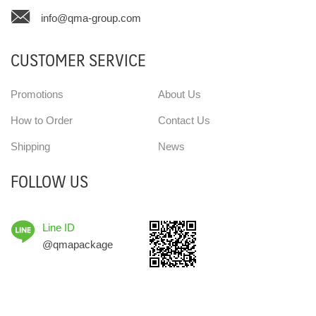
info@qma-group.com
CUSTOMER SERVICE
Promotions
About Us
How to Order
Contact Us
Shipping
News
FOLLOW US
Line ID
@qmapackage