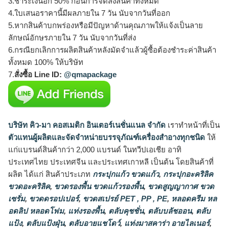
3.ชำระเงินอีก 50% ก่อนการจัดส่งสินค้าทั้งหมด
4.ใบเสนอราคานี้มีผลภายใน 7 วัน นับจากวันที่ออก
5.หากสินค้าบกพร่องหรือมีปัญหาด้านคุณภาพให้แจ้งเป็นลาย
ลักษณ์อักษรภายใน 7 วัน นับจากวันที่ส่ง
6.กรณียกเลิกการผลิตสินค้าหลังมัดจำแล้วผู้ซื้อต้องชำระค่าสินค้า
ทั้งหมด 100% ให้บริษัท
7.
สั่งซื้อ Line ID:
@qmapackage
บริษัท คิว-มา คอสเมติก อินเตอร์เนชั่นแนล จำกัด
เราทำหน้าที่เป็น
ตัวแทนผู้ผลิตและจัดจำหน่ายบรรจุภัณฑ์เครื่องสำอางทุกชนิด
ให้
แก่แบรนด์สินค้ากว่า 2,000 แบรนด์ ในทวีปเอเชีย อาทิ
ประเทศไทย ประเทศจีน และประเทศเกาหลี เป็นต้น โดยสินค้าที่
ผลิต ได้แก่ สินค้าประเภท
กระปุกแก้ว ขวดแก้ว
,
กระปุกอะคริลิค
ขวดอะคริลิค
,
ขวดรองพื้น ขวดแก้วรองพื้น
,
ขวดสูญญากาศ ขวด
เซรั่ม
,
ขวดดรอปเปอร์
,
ขวดสเปรย์ PET , PP , PE
,
หลอดครีม หล
อดลิป หลอดโฟม
,
แท่งรองพื้น
,
ตลับคุชชั่น
,
ตลับบลัชออน
,
ตลับ
แป้ง
,
ตลับแป้งฝุ่น
,
ตลับอายแชโดว์
,
แท่งมาสคาร่า อายไลเนอร์
,