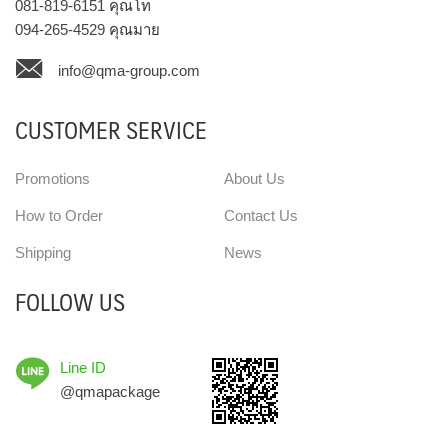
081-819-6151
คุณโท
094-265-4529
คุณมาย
info@qma-group.com
CUSTOMER SERVICE
Promotions
About Us
How to Order
Contact Us
Shipping
News
FOLLOW US
Line ID
@qmapackage