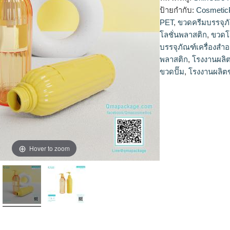
พลาสติกPET #รับผลิ
ป้ายกำกับ:
Cosmetic
ปั๊ม
#ขวดปั๊มพลาสติกข
PET
,
ขวดครีมบรรจุภ
ผลิตขวดครีม
#ขวดคร
โลชั่นพลาสติก
,
ขวดโล
ขายส่ง #โรงงานผลิต
บรรจุภัณฑ์เครื่องสำ
ส่ง
#ขวดโลชั่นพลาสต
พลาสติก
,
โรงงานผลิ
#PETBottleManufactu
#CosmeticPackagin
ขวดปั๊ม
,
โรงงานผลิต
Hover to zoom