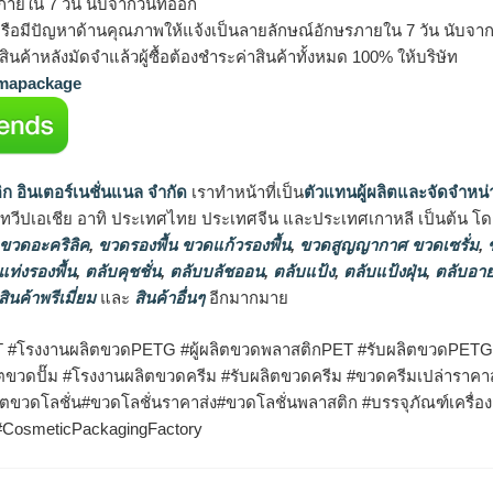
ายใน 7 วัน นับจากวันที่ออก
รือมีปัญหาด้านคุณภาพให้แจ้งเป็นลายลักษณ์อักษรภายใน 7 วัน นับจากวั
ินค้าหลังมัดจำแล้วผู้ซื้อต้องชำระค่าสินค้าทั้งหมด 100% ให้บริษัท
apackage
ิก อินเตอร์เนชั่นแนล จำกัด
เราทำหน้าที่เป็น
ตัวแทนผู้ผลิตและจัดจำหน่
นทวีปเอเชีย อาทิ ประเทศไทย ประเทศจีน และประเทศเกาหลี เป็นต้น โดยส
 ขวดอะคริลิค
,
ขวดรองพื้น ขวดแก้วรองพื้น
,
ขวดสูญญากาศ ขวดเซรั่ม
,
ข
แท่งรองพื้น
,
ตลับคุชชั่น
,
ตลับบลัชออน
,
ตลับแป้ง
,
ตลับแป้งฝุ่น
,
ตลับอาย
สินค้าพรีเมี่ยม
และ
สินค้าอื่นๆ
อีกมากมาย
T #โรงงานผลิตขวดPETG
#ผู้ผลิตขวดพลาสติกPET #รับผลิตขวดPETG 
ิตขวดปั๊ม #โรงงานผลิตขวดครีม #รับผลิตขวดครีม
#ขวดครีมเปล่าราคา
ิตขวดโลชั่น
#ขวดโลชั่นราคาส่ง
#ขวดโลชั่นพลาสติก
#บรรจุภัณฑ์เครื่
 #CosmeticPackagingFactory