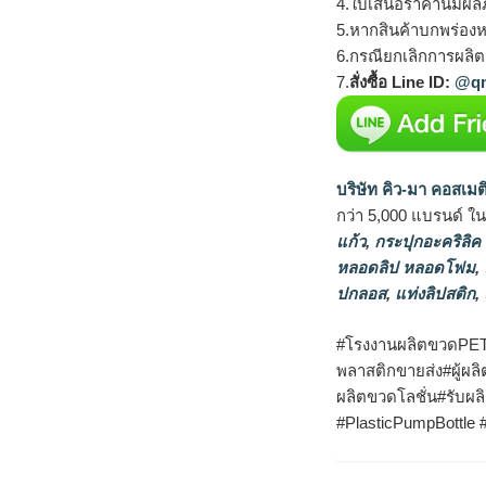
4.ใบเสนอราคานี้มีผลภ
5.หากสินค้าบกพร่องห
6.กรณียกเลิกการผลิตส
7.
สั่งซื้อ Line ID:
@qm
บริษัท คิว-มา คอสเมต
กว่า 5,000 แบรนด์ ใ
แก้ว
,
กระปุกอะคริลิค
หลอดลิป หลอดโฟม
,
ปกลอส
,
แท่งลิปสติก
,
#โรงงานผลิตขวดPE
พลาสติกขายส่ง#ผู้ผล
ผลิตขวดโลชั่น
#รับผล
#PlasticPumpBottle