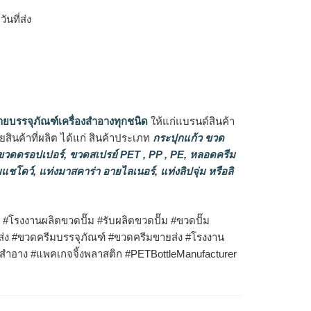
นที่ส่ง
ายบรรจุภัณฑ์เครื่องสำอางทุกชนิด
ให้แก่แบรนด์สินค้า
ินค้าที่ผลิต ได้แก่ สินค้าประเภท
กระปุกแก้ว ขวด
วดดรอปเปอร์
,
ขวดสเปรย์ PET , PP , PE
,
หลอดครีม
แชโดว์
,
แท่งมาสคาร่า อายไลเนอร์
,
แท่งลิปจุ่ม หรือลิ
#โรงงานผลิตขวดปั๊ม #รับผลิตขวดปั๊ม
#ขวดปั๊ม
ส่ง #ขวดครีมบรรจุภัณฑ์
#ขวดครีมขายส่ง #โรงงาน
องสำอาง #แพคเกจจิ้งพลาสติก #PETBottleManufacturer