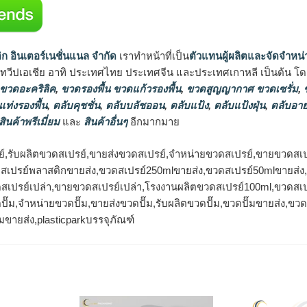
ิก อินเตอร์เนชั่นแนล จำกัด
เราทำหน้าที่เป็น
ตัวแทนผู้ผลิตและจัดจำหน่
นทวีปเอเชีย อาทิ ประเทศไทย ประเทศจีน และประเทศเกาหลี เป็นต้น โดยส
 ขวดอะคริลิค
,
ขวดรองพื้น ขวดแก้วรองพื้น
,
ขวดสูญญากาศ ขวดเซรั่ม
,
ข
แท่งรองพื้น
,
ตลับคุชชั่น
,
ตลับบลัชออน
,
ตลับแป้ง
,
ตลับแป้งฝุ่น
,
ตลับอาย
สินค้าพรีเมี่ยม
และ
สินค้าอื่นๆ
อีกมากมาย
์,รับผลิตขวดสเปรย์,ขายส่งขวดสเปรย์,จำหน่ายขวดสเปรย์,ขายขวดสเป
ดสเปรย์พลาสติกขายส่ง,ขวดสเปรย์250mlขายส่ง,ขวดสเปรย์50mlขายส่
สเปรย์เปล่า,ขายขวดสเปรย์เปล่า,โรงงานผลิตขวดสเปรย์100ml,ขวดสเป
ปั๊ม,จำหน่ายขวดปั๊ม,ขายส่งขวดปั๊ม,รับผลิตขวดปั๊ม,ขวดปั๊มขายส่ง,ข
๊มขายส่ง,plasticparkบรรจุภัณฑ์