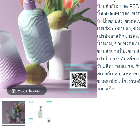
ขวดสเปรย์,ขายขวดสเ
ป้ายกำกับ:
ขวด PET
สเปรย์30mlขายส่ง,ข
ปั้ม500mlขายส่ง
,
ขวด
เปรย์250mlขายส่ง,ข
หัวปั๊มขายส่ง
,
ขวดสเป
พลาสติก,ขายขวดสเป
เปรย์30mlขายส่ง
,
ขว
เปรย์เปล่า,โรงงานผล
เปรย์พลาสติกขายส่ง
ขายส่ง,dbaleขวดสเป
ปั๊ม,จำหน่ายขวดปั๊ม,
น้ำหอม
,
ขายขวดสเปร
ปั๊มพลาสติกขายส่ง,ข
ขายส่งขวดปั๊ม
,
ขายส่
หัวปั๊มขายส่ง,plastic
เปรย์
,
บรรจุภัณฑ์ขว
รับผลิตขวดสเปรย์
,
ร
สเปรย์เปล่า
,
แหล่งขา
ขวดสเปรย์
,
โรงงานผ
พลาสติก
Hover to zoom