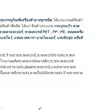
ายบรรจุภัณฑ์เครื่องสำอางทุกชนิด
ให้แก่แบรนด์สินค้า
ินค้าที่ผลิต ได้แก่ สินค้าประเภท
กระปุกแก้ว ขวด
วดดรอปเปอร์
,
ขวดสเปรย์ PET , PP , PE
,
หลอดครีม
แชโดว์
,
แท่งมาสคาร่า อายไลเนอร์
,
แท่งลิปจุ่ม หรือลิ
รย์,ร้านขายขวดสเปรย์,ขวดสเปรย์ขายส่ง,ขวดส
ง,โรงงานผลิตขวดสเปรย์พลาสติก,ขายขวดสเปรย์
รย์เปล่าขายส่ง,dbaleขวดสเปรย์,แหล่งขายขวดส
วดปั๊มพลาสติกขายส่ง,ขวดปั้ม500mlขายส่ง,ร้านขายขวด