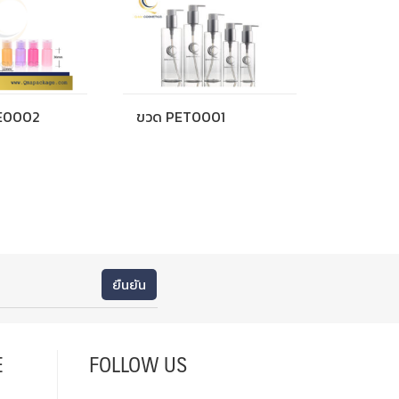
E0002
ขวด PET0001
E
FOLLOW US