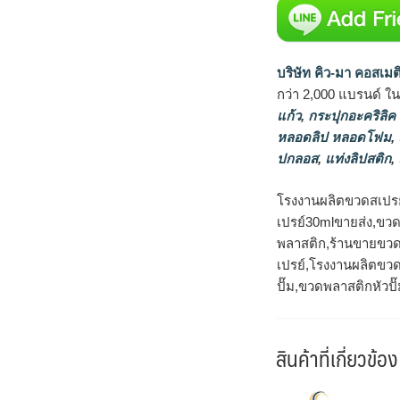
บริษัท คิว-มา คอสเมต
กว่า 2,000 แบรนด์ ใ
แก้ว
,
กระปุกอะคริลิค
หลอดลิป หลอดโฟม
,
ปกลอส
,
แท่งลิปสติก
,
โรงงานผลิตขวดสเปรย
เปรย์30mlขายส่ง,ขว
พลาสติก,ร้านขายขวด
เปรย์,โรงงานผลิตขวด
ปั๊ม,ขวดพลาสติกหัวปั
สินค้าที่เกี่ยวข้อง