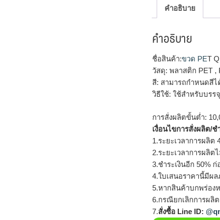
คำอธิบาย
คำอธิบาย
ชื่อสินค้า:
ขวด PE
T Q
วัสดุ: พลาสติก PET ,
สี: สามารถกำหนดสีไ
วิธีใช้: ใช้สำหรับบร
การสั่งผลิตขั้นต่ำ: 10,
เงื่อนไขการสั่งผลิต/ช
1.ระยะเวลาการผลิต 4
2.ระยะเวลาการผลิตไ
3.ชำระเงินอีก 50% ก่
4.ใบเสนอราคานี้มีผลภ
5.หากสินค้าบกพร่องห
6.กรณียกเลิกการผลิตส
7.
สั่งซื้อ Line ID:
@qm