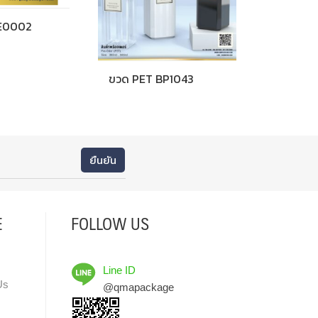
E0002
ขวด PET BP1043
E
FOLLOW US
Line ID
Us
@qmapackage