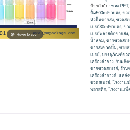
ขวดสเปรย์,ขายขวดสเ
ป้ายกำกับ:
ขวด PET
สเปรย์30mlขายส่ง,ข
ปั้ม500mlขายส่ง
,
ขวด
เปรย์250mlขายส่ง,ข
หัวปั๊มขายส่ง
,
ขวดสเป
พลาสติก,ขายขวดสเป
เปรย์30mlขายส่ง
,
ขว
เปรย์เปล่า,โรงงานผล
เปรย์พลาสติกขายส่ง
ขายส่ง,dbaleขวดสเป
Hover to zoom
ปั๊ม,จำหน่ายขวดปั๊ม,
น้ำหอม
,
ขายขวดสเปร
ปั๊มพลาสติกขายส่ง,ข
ขายส่งขวดปั๊ม
,
ขายส่
หัวปั๊มขายส่ง,plastic
เปรย์
,
บรรจุภัณฑ์ขว
เครื่องสำอาง
,
รับผลิต
ขายขวดสเปรย์
,
ร้าน
เครื่องสำอางค์
,
แหล่
ขวดสเปรย์
,
โรงงานผ
พลาสติก
,
โรงงานแพ็ค