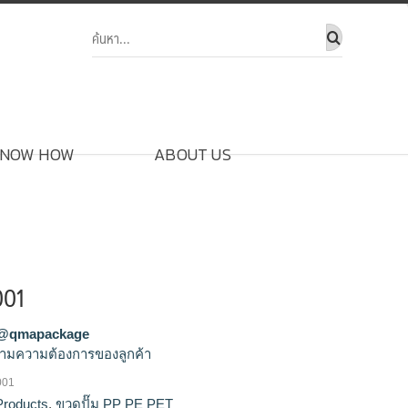
NOW HOW
ABOUT US
001
@qmapackage
ามความต้องการของลูกค้า
001
์,รับผลิตขวดสเปรย์,ขายส่งขวดสเปรย์,จำหน่าย
Products
,
ขวดปั๊ม PP PE PET