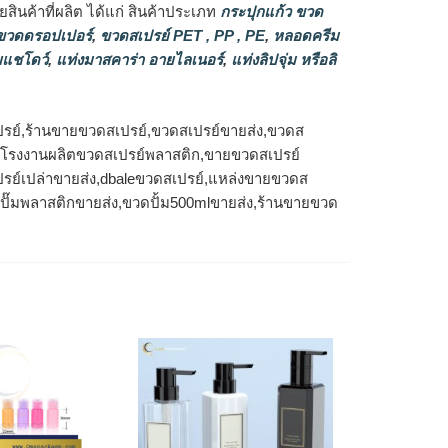
ินค้าที่ผลิต ได้แก่ สินค้าประเภท
กระปุกแก้ว ขวด
วดดรอปเปอร์
,
ขวดสเปรย์ PET , PP , PE
,
หลอดครีม
แชโดว์
,
แท่งมาสคาร่า อายไลเนอร์
,
แท่งลิปจุ่ม หรือลิ
รย์,ร้านขายขวดสเปรย์,ขวดสเปรย์ขายส่ง,ขวดส
ง,โรงงานผลิตขวดสเปรย์พลาสติก,ขายขวดสเปรย์
รย์เปล่าขายส่ง,dbaleขวดสเปรย์,แหล่งขายขวดส
วดปั๊มพลาสติกขายส่ง,ขวดปั้ม500mlขายส่ง,ร้านขายขวด