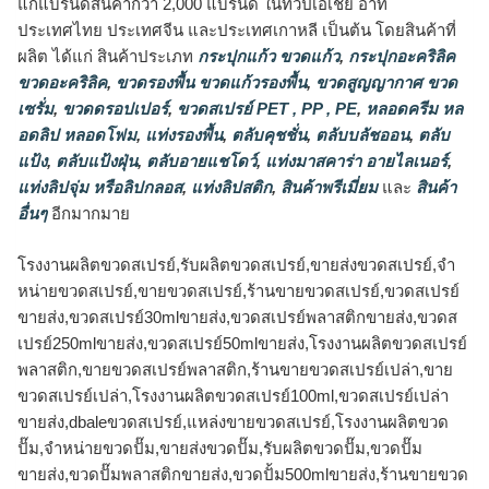
แก่แบรนด์สินค้ากว่า 2,000 แบรนด์ ในทวีปเอเชีย อาทิ
ประเทศไทย ประเทศจีน และประเทศเกาหลี เป็นต้น โดยสินค้าที่
ผลิต ได้แก่ สินค้าประเภท
กระปุกแก้ว ขวดแก้ว
,
กระปุกอะคริลิค
ขวดอะคริลิค
,
ขวดรองพื้น ขวดแก้วรองพื้น
,
ขวดสูญญากาศ ขวด
เซรั่ม
,
ขวดดรอปเปอร์
,
ขวดสเปรย์ PET , PP , PE
,
หลอดครีม หล
อดลิป หลอดโฟม
,
แท่งรองพื้น
,
ตลับคุชชั่น
,
ตลับบลัชออน
,
ตลับ
แป้ง
,
ตลับแป้งฝุ่น
,
ตลับอายแชโดว์
,
แท่งมาสคาร่า อายไลเนอร์
,
แท่งลิปจุ่ม หรือลิปกลอส
,
แท่งลิปสติก
,
สินค้าพรีเมี่ยม
และ
สินค้า
อื่นๆ
อีกมากมาย
โรงงานผลิตขวดสเปรย์,รับผลิตขวดสเปรย์,ขายส่งขวดสเปรย์,จำ
หน่ายขวดสเปรย์,ขายขวดสเปรย์,ร้านขายขวดสเปรย์,ขวดสเปรย์
ขายส่ง,ขวดสเปรย์30mlขายส่ง,ขวดสเปรย์พลาสติกขายส่ง,ขวดส
เปรย์250mlขายส่ง,ขวดสเปรย์50mlขายส่ง,โรงงานผลิตขวดสเปรย์
พลาสติก,ขายขวดสเปรย์พลาสติก,ร้านขายขวดสเปรย์เปล่า,ขาย
ขวดสเปรย์เปล่า,โรงงานผลิตขวดสเปรย์100ml,ขวดสเปรย์เปล่า
ขายส่ง,dbaleขวดสเปรย์,แหล่งขายขวดสเปรย์,โรงงานผลิตขวด
ปั๊ม,จำหน่ายขวดปั๊ม,ขายส่งขวดปั๊ม,รับผลิตขวดปั๊ม,ขวดปั๊ม
ขายส่ง,ขวดปั๊มพลาสติกขายส่ง,ขวดปั้ม500mlขายส่ง,ร้านขายขวด