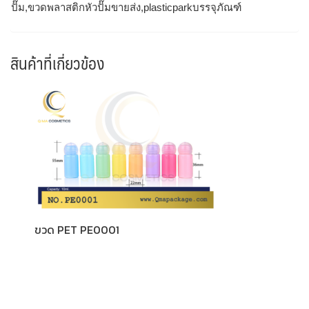
ปั๊ม,ขวดพลาสติกหัวปั๊มขายส่ง,plasticparkบรรจุภัณฑ์
สินค้าที่เกี่ยวข้อง
ขวด PET PE0001