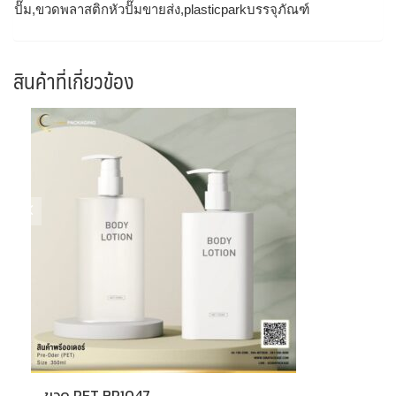
ปั๊ม,ขวดพลาสติกหัวปั๊มขายส่ง,plasticparkบรรจุภัณฑ์
สินค้าที่เกี่ยวข้อง
ขวด PET BP1047