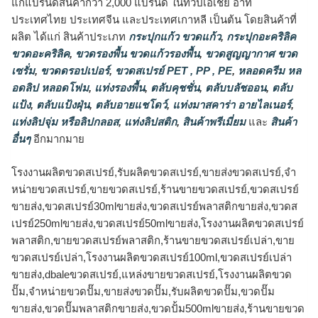
แก่แบรนด์สินค้ากว่า 2,000 แบรนด์ ในทวีปเอเชีย อาทิ
ประเทศไทย ประเทศจีน และประเทศเกาหลี เป็นต้น โดยสินค้าที่
ผลิต ได้แก่ สินค้าประเภท
กระปุกแก้ว ขวดแก้ว
,
กระปุกอะคริลิค
ขวดอะคริลิค
,
ขวดรองพื้น ขวดแก้วรองพื้น
,
ขวดสูญญากาศ ขวด
เซรั่ม
,
ขวดดรอปเปอร์
,
ขวดสเปรย์ PET , PP , PE
,
หลอดครีม หล
อดลิป หลอดโฟม
,
แท่งรองพื้น
,
ตลับคุชชั่น
,
ตลับบลัชออน
,
ตลับ
แป้ง
,
ตลับแป้งฝุ่น
,
ตลับอายแชโดว์
,
แท่งมาสคาร่า อายไลเนอร์
,
แท่งลิปจุ่ม หรือลิปกลอส
,
แท่งลิปสติก
,
สินค้าพรีเมี่ยม
และ
สินค้า
อื่นๆ
อีกมากมาย
โรงงานผลิตขวดสเปรย์,รับผลิตขวดสเปรย์,ขายส่งขวดสเปรย์,จำ
หน่ายขวดสเปรย์,ขายขวดสเปรย์,ร้านขายขวดสเปรย์,ขวดสเปรย์
ขายส่ง,ขวดสเปรย์30mlขายส่ง,ขวดสเปรย์พลาสติกขายส่ง,ขวดส
เปรย์250mlขายส่ง,ขวดสเปรย์50mlขายส่ง,โรงงานผลิตขวดสเปรย์
พลาสติก,ขายขวดสเปรย์พลาสติก,ร้านขายขวดสเปรย์เปล่า,ขาย
ขวดสเปรย์เปล่า,โรงงานผลิตขวดสเปรย์100ml,ขวดสเปรย์เปล่า
ขายส่ง,dbaleขวดสเปรย์,แหล่งขายขวดสเปรย์,โรงงานผลิตขวด
ปั๊ม,จำหน่ายขวดปั๊ม,ขายส่งขวดปั๊ม,รับผลิตขวดปั๊ม,ขวดปั๊ม
ขายส่ง,ขวดปั๊มพลาสติกขายส่ง,ขวดปั้ม500mlขายส่ง,ร้านขายขวด