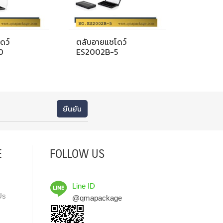
ดว์
ตลับอายแชโดว์
0
ES2002B-5
E
FOLLOW US
Line ID
Us
@qmapackage