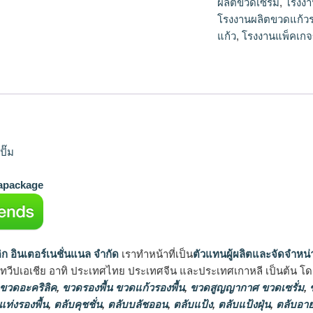
ผลิตขวดเซรั่ม
,
โรงงา
โรงงานผลิตขวดแก้วร
แก้ว
,
โรงงานแพ็คเกจ
ปั๊ม
package
ิก อินเตอร์เนชั่นแนล จำกัด
เราทำหน้าที่เป็น
ตัวแทนผู้ผลิตและจัดจำหน่
นทวีปเอเชีย อาทิ ประเทศไทย ประเทศจีน และประเทศเกาหลี เป็นต้น โดยส
 ขวดอะคริลิค
,
ขวดรองพื้น ขวดแก้วรองพื้น
,
ขวดสูญญากาศ ขวดเซรั่ม
,
ข
แท่งรองพื้น
,
ตลับคุชชั่น
,
ตลับบลัชออน
,
ตลับแป้ง
,
ตลับแป้งฝุ่น
,
ตลับอาย