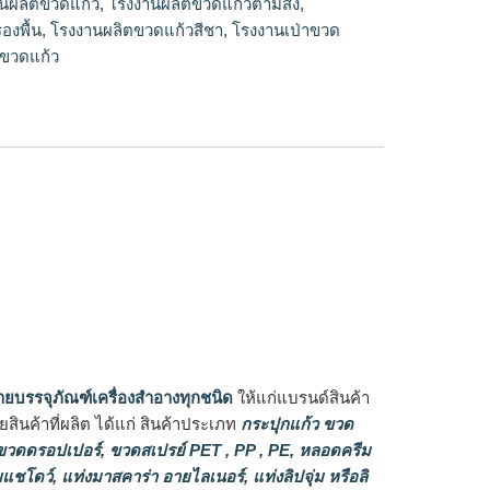
นผลิตขวดแก้ว
,
โรงงานผลิตขวดแก้วตามสั่ง
,
องพื้น
,
โรงงานผลิตขวดแก้วสีชา
,
โรงงานเป่าขวด
ขวดแก้ว
ายบรรจุภัณฑ์เครื่องสำอางทุกชนิด
ให้แก่แบรนด์สินค้า
ินค้าที่ผลิต ได้แก่ สินค้าประเภท
กระปุกแก้ว ขวด
วดดรอปเปอร์
,
ขวดสเปรย์ PET , PP , PE
,
หลอดครีม
แชโดว์
,
แท่งมาสคาร่า อายไลเนอร์
,
แท่งลิปจุ่ม หรือลิ