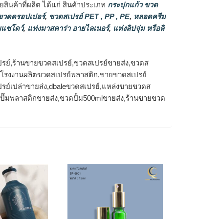
ินค้าที่ผลิต ได้แก่ สินค้าประเภท
กระปุกแก้ว ขวด
วดดรอปเปอร์
,
ขวดสเปรย์ PET , PP , PE
,
หลอดครีม
แชโดว์
,
แท่งมาสคาร่า อายไลเนอร์
,
แท่งลิปจุ่ม หรือลิ
รย์,ร้านขายขวดสเปรย์,ขวดสเปรย์ขายส่ง,ขวดส
ง,โรงงานผลิตขวดสเปรย์พลาสติก,ขายขวดสเปรย์
รย์เปล่าขายส่ง,dbaleขวดสเปรย์,แหล่งขายขวดส
วดปั๊มพลาสติกขายส่ง,ขวดปั้ม500mlขายส่ง,ร้านขายขวด