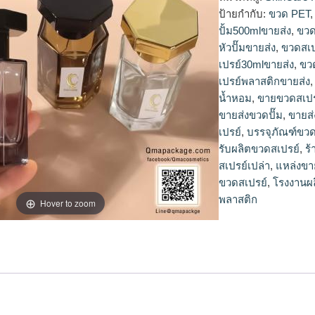
ขวดสเปรย์,ขายขวดสเ
ป้ายกำกับ:
ขวด PET
สเปรย์30mlขายส่ง,ข
ปั้ม500mlขายส่ง
,
ขวด
เปรย์250mlขายส่ง,ข
หัวปั๊มขายส่ง
,
ขวดสเป
พลาสติก,ขายขวดสเป
เปรย์30mlขายส่ง
,
ขว
เปรย์เปล่า,โรงงานผล
เปรย์พลาสติกขายส่ง
ขายส่ง,dbaleขวดสเป
ปั๊ม,จำหน่ายขวดปั๊ม,
น้ำหอม
,
ขายขวดสเปร
ปั๊มพลาสติกขายส่ง,ข
ขายส่งขวดปั๊ม
,
ขายส่
หัวปั๊มขายส่ง,plastic
เปรย์
,
บรรจุภัณฑ์ขว
รับผลิตขวดสเปรย์
,
ร
สเปรย์เปล่า
,
แหล่งขา
ขวดสเปรย์
,
โรงงานผ
พลาสติก
Hover to zoom