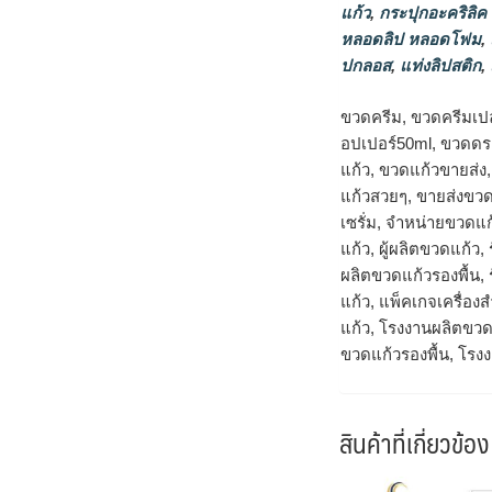
แก้ว
,
กระปุกอะคริลิค
หลอดลิป หลอดโฟม
,
ปกลอส
,
แท่งลิปสติก
,
ขวดครีม, ขวดครีมเป
อปเปอร์50ml, ขวดดรอ
แก้ว, ขวดแก้วขายส่ง
แก้วสวยๆ, ขายส่งขวด
เซรั่ม, จำหน่ายขวดแก
แก้ว, ผู้ผลิตขวดแก้ว
ผลิตขวดแก้วรองพื้น,
แก้ว, แพ็คเกจเครื่
แก้ว, โรงงานผลิตขวด
ขวดแก้วรองพื้น, โรง
สินค้าที่เกี่ยวข้อง