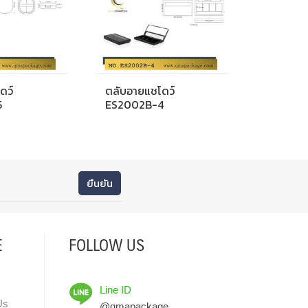
ดว์
ตลับอายแชโดว์
5
ES2002B-4
E
FOLLOW US
Line ID
Us
@qmapackage