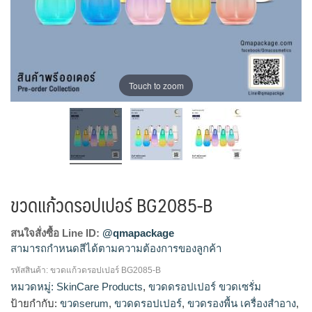
Touch to zoom
ขวดแก้วดรอปเปอร์ BG2085-B
สนใจสั่งซื้อ Line ID:
@qmapackage
สามารถกำหนดสีได้ตามความต้องการของลูกค้า
รหัสสินค้า:
ขวดแก้วดรอปเปอร์ BG2085-B
ขวดแก้วดรอปเปอร์, ขวดแก้วเซรั่ม, ดรอปเปอร์, บรรจุภัณฑ์ใส่เซ
หมวดหมู่:
SkinCare Products
,
ขวดดรอปเปอร์ ขวดเซรั่ม
รั่ม, ขวดแก้วเซรั่ม, ขวดเซรั่ม, ขวดใส่เซรั่ม, ขวดดรอปเปอร์, ขวด
ป้ายกำกับ:
ขวดserum
,
ขวดดรอปเปอร์
,
ขวดรองพื้น เครื่องสำอาง
,
เซรั่ม, บีบหยด, ขวดเซรั่มสวยๆ, ขวดserum, โรงงานขวดเซรั่ม,