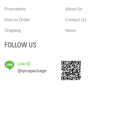
Promotions
About Us
How to Order
Contact Us
Shipping
News
FOLLOW US
Line ID
@qmapackage