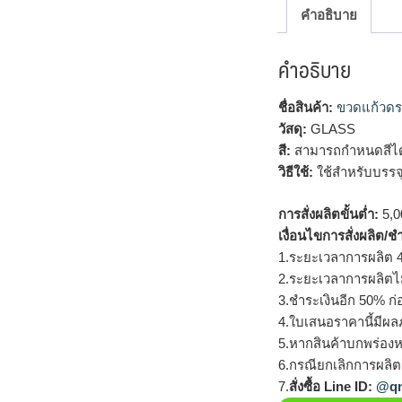
คำอธิบาย
คำอธิบาย
ชื่อสินค้า:
ขวดแก้วดร
วัสดุ:
GLASS
สี:
สามารถกำหนดสีได
วิธีใช้:
ใช้สำหรับบรรจุเ
การสั่งผลิตขั้นต่ำ:
5,00
เงื่อนไขการสั่งผลิต/ช
1.ระยะเวลาการผลิต 4
2.ระยะเวลาการผลิตไ
3.ชำระเงินอีก 50% ก่
4.ใบเสนอราคานี้มีผลภ
5.หากสินค้าบกพร่องห
6.กรณียกเลิกการผลิตส
7.
สั่งซื้อ Line ID:
@qm