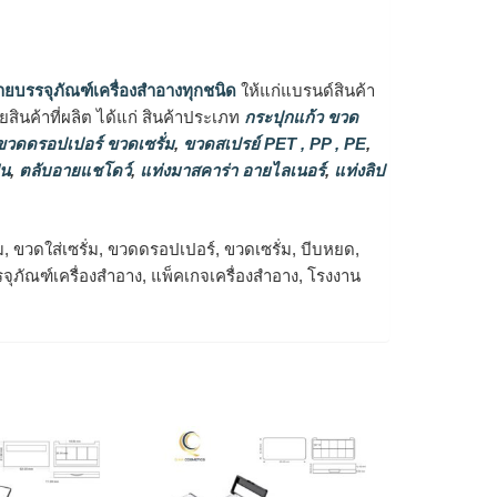
ายบรรจุภัณฑ์เครื่องสำอางทุกชนิด
ให้แก่แบรนด์สินค้า
ินค้าที่ผลิต ได้แก่ สินค้าประเภท
กระปุกแก้ว ขวด
วดดรอปเปอร์ ขวดเซรั่ม
,
ขวดสเปรย์ PET , PP , PE
,
่น
,
ตลับอายแชโดว์
,
แท่งมาสคาร่า อายไลเนอร์
,
แท่งลิป
ม, ขวดใส่เซรั่ม, ขวดดรอปเปอร์, ขวดเซรั่ม, บีบหยด,
จุภัณฑ์เครื่องสำอาง, แพ็คเกจเครื่องสำอาง, โรงงาน