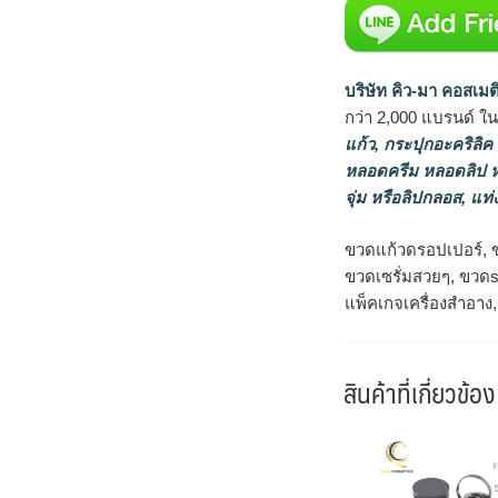
บริษัท คิว-มา คอสเมต
กว่า 2,000 แบรนด์ ใ
แก้ว
,
กระปุกอะคริลิค
หลอดครีม หลอดลิป
จุ่ม หรือลิปกลอส
,
แท่ง
ขวดแก้วดรอปเปอร์, ขว
ขวดเซรั่มสวยๆ, ขวดse
แพ็คเกจเครื่องสำอาง
สินค้าที่เกี่ยวข้อง