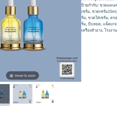
ขวดแก้วเซรั่ม, ขวดเซ
ป้ายกำกับ:
ขวดseru
หยด, ขวดเซรั่มสวยๆ,
เซรั่ม
,
ขวดเซรั่ม15ml
ขวดรองพื้น เครื่องสำ
รั่ม
,
ขวดใส่เซรั่ม
,
ดรอ
สำอาง, โรงงานแพ็คเก
รั่ม
,
บีบหยด
,
แพ็คเกจ
เครื่องสำอาง
,
โรงงาน
Hover to zoom