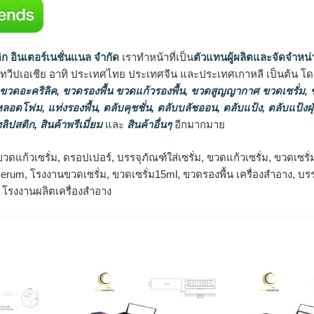
ิก อินเตอร์เนชั่นแนล จำกัด
เราทำหน้าที่เป็น
ตัวแทนผู้ผลิตและจัดจำหน่
นทวีปเอเชีย อาทิ ประเทศไทย ประเทศจีน และประเทศเกาหลี เป็นต้น โดยส
 ขวดอะคริลิค
,
ขวดรองพื้น ขวดแก้วรองพื้น
,
ขวดสูญญากาศ ขวดเซรั่ม
,
ข
 หลอดโฟม
,
แท่งรองพื้น
,
ตลับคุชชั่น
,
ตลับบลัชออน
,
ตลับแป้ง
,
ตลับแป้งฝุ
ลิปสติก
,
สินค้าพรีเมี่ยม
และ
สินค้าอื่นๆ
อีกมากมาย
ดแก้วเซรั่ม, ดรอปเปอร์, บรรจุภัณฑ์ใส่เซรั่ม, ขวดแก้วเซรั่ม, ขวดเซรั่
rum, โรงงานขวดเซรั่ม, ขวดเซรั่ม15ml, ขวดรองพื้น เครื่องสำอาง, บรร
, โรงงานผลิตเครื่องสำอาง