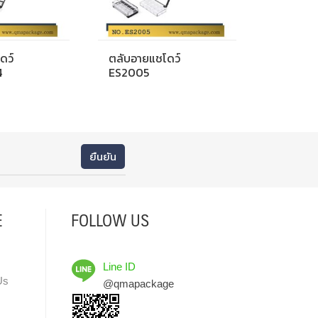
ดว์
ตลับอายแชโดว์
4
ES2005
E
FOLLOW US
Line ID
Us
@qmapackage