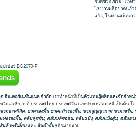
ผลิตขวดเซรั่ม
,
โรงงา
โรงงานผลิตขวดแก้วร
แก้ว
,
โรงงานแพ็คเกจ
อปเปอร์ BG2079-P
ิก อินเตอร์เนชั่นแนล จำกัด
เราทำหน้าที่เป็น
ตัวแทนผู้ผลิตและจัดจำหน่
นทวีปเอเชีย อาทิ ประเทศไทย ประเทศจีน และประเทศเกาหลี เป็นต้น โดยส
 ขวดอะคริลิค
,
ขวดรองพื้น ขวดแก้วรองพื้น
,
ขวดสูญญากาศ ขวดเซรั่ม
,
ข
แท่งรองพื้น
,
ตลับคุชชั่น
,
ตลับบลัชออน
,
ตลับแป้ง
,
ตลับแป้งฝุ่น
,
ตลับอาย
สินค้าพรีเมี่ยม
และ
สินค้าอื่นๆ
อีกมากมาย