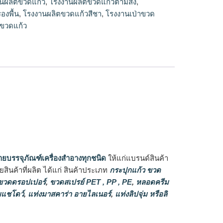
นผลิตขวดแก้ว
,
โรงงานผลิตขวดแก้วตามสั่ง
,
องพื้น
,
โรงงานผลิตขวดแก้วสีชา
,
โรงงานเป่าขวด
ขวดแก้ว
ายบรรจุภัณฑ์เครื่องสำอางทุกชนิด
ให้แก่แบรนด์สินค้า
ินค้าที่ผลิต ได้แก่ สินค้าประเภท
กระปุกแก้ว ขวด
วดดรอปเปอร์
,
ขวดสเปรย์ PET , PP , PE
,
หลอดครีม
แชโดว์
,
แท่งมาสคาร่า อายไลเนอร์
,
แท่งลิปจุ่ม หรือลิ