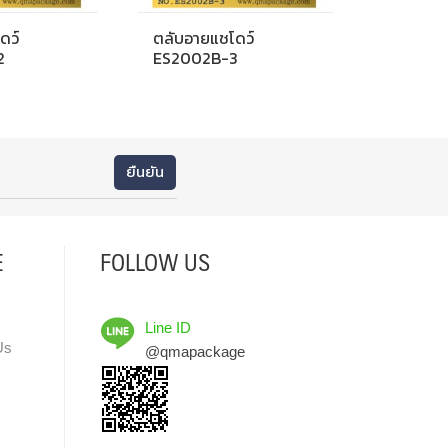
ดว์
ตลับอายแชโดว์
2
ES2002B-3
E
FOLLOW US
Line ID
Us
@qmapackage