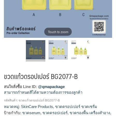
Touch to zoom
ขวดแก้วดรอปเปอร์ BG2077-B
สนใจสั่งซื้อ Line ID:
@qmapackage
สามารถกำหนดสีได้ตามความต้องการของลูกค้า
รหัสสินค้า:
ขวดแก้วดรอปเปอร์ BG2077-B
ขวดแก้วดรอปเปอร์, ขวดแก้วเซรั่ม, ดรอปเปอร์, บรรจุภัณฑ์ใส่เซ
หมวดหมู่:
SkinCare Products
,
ขวดดรอปเปอร์ ขวดเซรั่ม
รั่ม, ขวดแก้วเซรั่ม, ขวดเซรั่ม, ขวดใส่เซรั่ม, ขวดดรอปเปอร์, ขวด
ป้ายกำกับ:
ขวดserum
,
ขวดดรอปเปอร์
,
ขวดรองพื้น เครื่องสำอาง
,
เซรั่ม, บีบหยด, ขวดเซรั่มสวยๆ, ขวดserum, โรงงานขวดเซรั่ม,