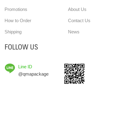
Promotions
About Us
How to Order
Contact Us
Shipping
News
FOLLOW US
Line ID
@qmapackage