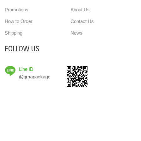
Promotions
About Us
How to Order
Contact Us
Shipping
News
FOLLOW US
Line ID
@qmapackage