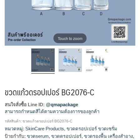
Touch to zoom
ขวดแก้วดรอปเปอร์ BG2076-C
สนใจสั่งซื้อ Line ID:
@qmapackage
สามารถกำหนดสีได้ตามความต้องการของลูกค้า
รหัสสินค้า:
ขวดแก้วดรอปเปอร์ BG2076-C
ขวดแก้วดรอปเปอร์, ขวดแก้วเซรั่ม, ดรอปเปอร์, บรรจุภัณฑ์ใส่เซ
หมวดหมู่:
SkinCare Products
,
ขวดดรอปเปอร์ ขวดเซรั่ม
รั่ม, ขวดแก้วเซรั่ม, ขวดเซรั่ม, ขวดใส่เซรั่ม, ขวดดรอปเปอร์, ขวด
ป้ายกำกับ:
ขวดserum
,
ขวดดรอปเปอร์
,
ขวดรองพื้น เครื่องสำอาง
,
เซรั่ม, บีบหยด, ขวดเซรั่มสวยๆ, ขวดserum, โรงงานขวดเซรั่ม,