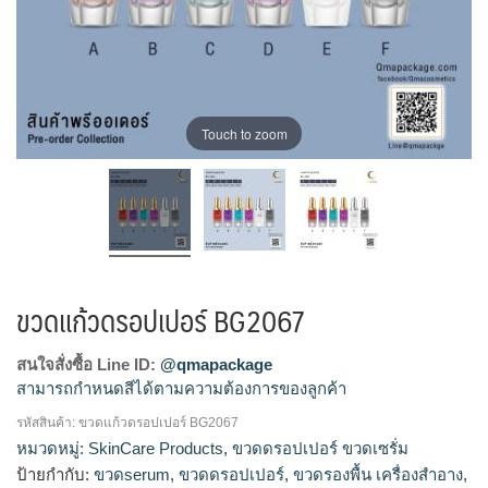
Touch to zoom
ขวดแก้วดรอปเปอร์ BG2067
สนใจสั่งซื้อ Line ID:
@qmapackage
สามารถกำหนดสีได้ตามความต้องการของลูกค้า
รหัสสินค้า:
ขวดแก้วดรอปเปอร์ BG2067
ขวดแก้วดรอปเปอร์, ขวดแก้วเซรั่ม, ดรอปเปอร์, บรรจุภัณฑ์ใส่เซ
หมวดหมู่:
SkinCare Products
,
ขวดดรอปเปอร์ ขวดเซรั่ม
รั่ม, ขวดแก้วเซรั่ม, ขวดเซรั่ม, ขวดใส่เซรั่ม, ขวดดรอปเปอร์, ขวด
ป้ายกำกับ:
ขวดserum
,
ขวดดรอปเปอร์
,
ขวดรองพื้น เครื่องสำอาง
,
เซรั่ม, บีบหยด, ขวดเซรั่มสวยๆ, ขวดserum, โรงงานขวดเซรั่ม,