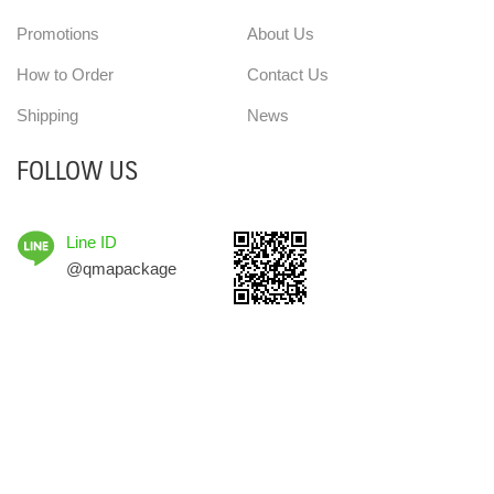
Promotions
About Us
How to Order
Contact Us
Shipping
News
FOLLOW US
Line ID
@qmapackage