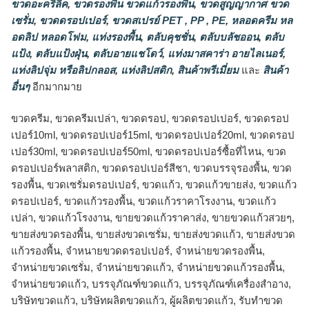
ขวดอะคริลิค
,
ขวดรองพื้น ขวดแก้วรองพื้น
,
ขวดสูญญากาศ ขวด
เซรั่ม
,
ขวดดรอปเปอร์
,
ขวดสเปรย์ PET , PP , PE
,
หลอดครีม หล
อดลิป หลอดโฟม
,
แท่งรองพื้น
,
ตลับคุชชั่น
,
ตลับบลัชออน
,
ตลับ
แป้ง
,
ตลับแป้งฝุ่น
,
ตลับอายแชโดว์
,
แท่งมาสคาร่า อายไลเนอร์
,
แท่งลิปจุ่ม หรือลิปกลอส
,
แท่งลิปสติก
,
สินค้าพรีเมี่ยม
และ
สินค้า
อื่นๆ
อีกมากมาย
ขวดครีม, ขวดครีมเปล่า, ขวดดรอป, ขวดดรอปเปอร์, ขวดดรอป
เปอร์10ml, ขวดดรอปเปอร์15ml, ขวดดรอปเปอร์20ml, ขวดดรอป
เปอร์30ml, ขวดดรอปเปอร์50ml, ขวดดรอปเปอร์ซื้อที่ไหน, ขวด
ดรอปเปอร์พลาสติก, ขวดดรอปเปอร์สีชา, ขวดบรรจุรองพื้น, ขวด
รองพื้น, ขวดเซรั่มดรอปเปอร์, ขวดแก้ว, ขวดแก้วขายส่ง, ขวดแก้ว
ดรอปเปอร์, ขวดแก้วรองพื้น, ขวดแก้วราคาโรงงาน, ขวดแก้ว
เปล่า, ขวดแก้วโรงงาน, ขายขวดแก้วราคาส่ง, ขายขวดแก้วสวยๆ,
ขายส่งขวดรองพื้น, ขายส่งขวดเซรั่ม, ขายส่งขวดแก้ว, ขายส่งขวด
แก้วรองพื้น, จำหนายขวดดรอปเปอร์, จำหน่ายขวดรองพื้น,
จำหน่ายขวดเซรั่ม, จำหน่ายขวดแก้ว, จำหน่ายขวดแก้วรองพื้น,
จําหน่ายขวดแก้ว, บรรจุภัณฑ์ขวดแก้ว, บรรจุภัณฑ์เครื่องสำอาง,
บริษัทขวดแก้ว, บริษัทผลิตขวดแก้ว, ผู้ผลิตขวดแก้ว, รับทำขวด