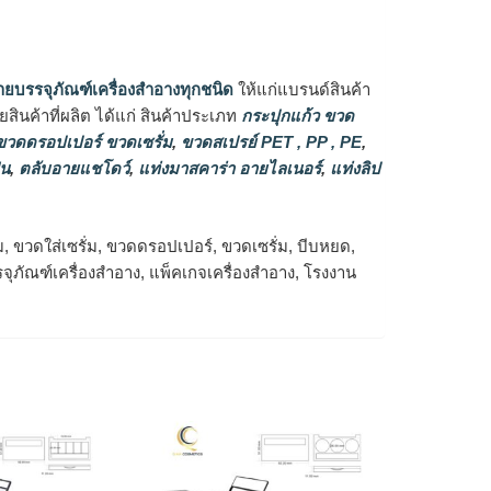
ายบรรจุภัณฑ์เครื่องสำอางทุกชนิด
ให้แก่แบรนด์สินค้า
ินค้าที่ผลิต ได้แก่ สินค้าประเภท
กระปุกแก้ว ขวด
วดดรอปเปอร์ ขวดเซรั่ม
,
ขวดสเปรย์ PET , PP , PE
,
่น
,
ตลับอายแชโดว์
,
แท่งมาสคาร่า อายไลเนอร์
,
แท่งลิป
ม, ขวดใส่เซรั่ม, ขวดดรอปเปอร์, ขวดเซรั่ม, บีบหยด,
จุภัณฑ์เครื่องสำอาง, แพ็คเกจเครื่องสำอาง, โรงงาน