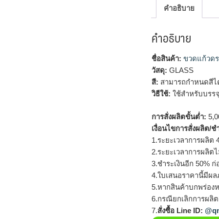
คำอธิบาย
คำอธิบาย
ชื่อสินค้า:
ขวดแก้วดร
วัสดุ:
GLASS
สี:
สามารถกำหนดสีได
วิธีใช้:
ใช้สำหรับบรรจุเ
การสั่งผลิตขั้นต่ำ:
5,00
เงื่อนไขการสั่งผลิต/ช
1.ระยะเวลาการผลิต 4
2.ระยะเวลาการผลิตไ
3.ชำระเงินอีก 50% ก่
4.ใบเสนอราคานี้มีผลภ
5.หากสินค้าบกพร่องห
6.กรณียกเลิกการผลิตส
7.
สั่งซื้อ Line ID:
@qm