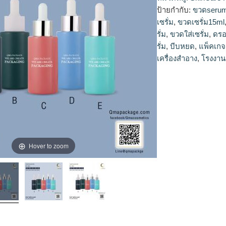
ขวดแก้วเซรั่ม, ขวดเซ
ป้ายกำกับ:
ขวดseru
หยด, ขวดเซรั่มสวยๆ,
เซรั่ม
,
ขวดเซรั่ม15ml
ขวดรองพื้น เครื่องสำ
รั่ม
,
ขวดใส่เซรั่ม
,
ดรอ
สำอาง, โรงงานแพ็คเก
รั่ม
,
บีบหยด
,
แพ็คเกจ
เครื่องสำอาง
,
โรงงาน
Hover to zoom