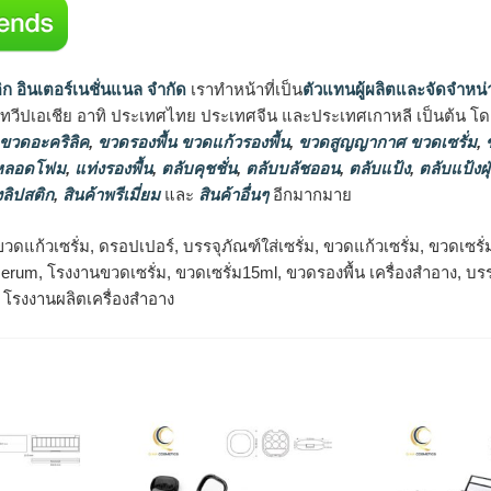
ิก อินเตอร์เนชั่นแนล จำกัด
เราทำหน้าที่เป็น
ตัวแทนผู้ผลิตและจัดจำหน่
นทวีปเอเชีย อาทิ ประเทศไทย ประเทศจีน และประเทศเกาหลี เป็นต้น โดยส
 ขวดอะคริลิค
,
ขวดรองพื้น ขวดแก้วรองพื้น
,
ขวดสูญญากาศ ขวดเซรั่ม
,
ข
 หลอดโฟม
,
แท่งรองพื้น
,
ตลับคุชชั่น
,
ตลับบลัชออน
,
ตลับแป้ง
,
ตลับแป้งฝุ
ลิปสติก
,
สินค้าพรีเมี่ยม
และ
สินค้าอื่นๆ
อีกมากมาย
ดแก้วเซรั่ม, ดรอปเปอร์, บรรจุภัณฑ์ใส่เซรั่ม, ขวดแก้วเซรั่ม, ขวดเซรั่
rum, โรงงานขวดเซรั่ม, ขวดเซรั่ม15ml, ขวดรองพื้น เครื่องสำอาง, บรร
, โรงงานผลิตเครื่องสำอาง