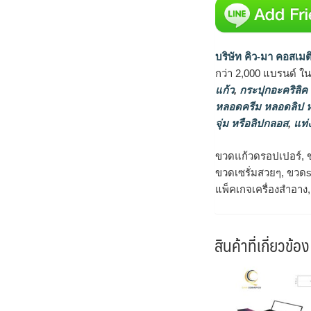
บริษัท คิว-มา คอสเมต
กว่า 2,000 แบรนด์ ใ
แก้ว
,
กระปุกอะคริลิค
หลอดครีม หลอดลิป
จุ่ม หรือลิปกลอส
,
แท่ง
ขวดแก้วดรอปเปอร์, ขว
ขวดเซรั่มสวยๆ, ขวดse
แพ็คเกจเครื่องสำอาง
สินค้าที่เกี่ยวข้อง