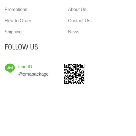
Promotions
About Us
How to Order
Contact Us
Shipping
News
FOLLOW US
Line ID
@qmapackage