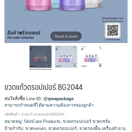
Touch to zoom
ขวดแก้วดรอปเปอร์ BG2044
สนใจสั่งซื้อ Line ID:
@qmapackage
สามารถกำหนดสีได้ตามความต้องการของลูกค้า
รหัสสินค้า:
ขวดแก้วดรอปเปอร์ BG2044
ขวดแก้วดรอปเปอร์, ขวดแก้วเซรั่ม, ดรอปเปอร์, บรรจุภัณฑ์ใส่เซ
หมวดหมู่:
SkinCare Products
,
ขวดดรอปเปอร์ ขวดเซรั่ม
รั่ม, ขวดแก้วเซรั่ม, ขวดเซรั่ม, ขวดใส่เซรั่ม, ขวดดรอปเปอร์, ขวด
ป้ายกำกับ:
ขวดserum
,
ขวดดรอปเปอร์
,
ขวดรองพื้น เครื่องสำอาง
,
เซรั่ม, บีบหยด, ขวดเซรั่มสวยๆ, ขวดserum, โรงงานขวดเซรั่ม,