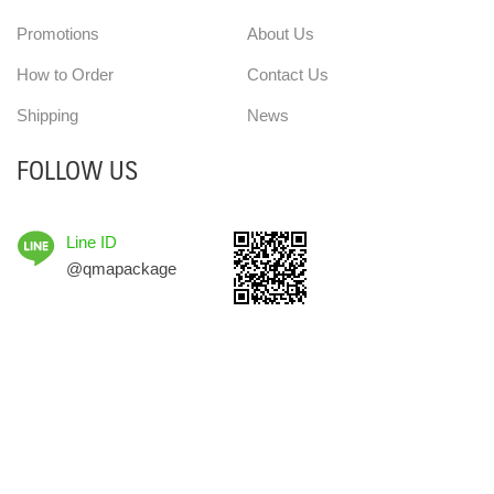
Promotions
About Us
How to Order
Contact Us
Shipping
News
FOLLOW US
Line ID
@qmapackage